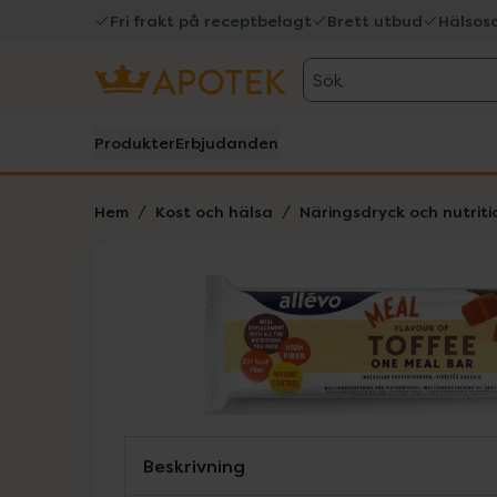
Fri frakt på receptbelagt
Brett utbud
Hälsos
Sök
Produkter
Erbjudanden
Hem
Kost och hälsa
Näringsdryck och nutriti
Hoppa över Lista
Lista: . Innehåller 1 objekt.
Beskrivning