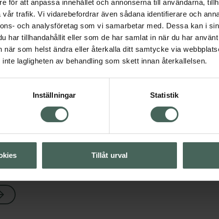
Visa
e för att anpassa innehållet och annonserna till användarna, tillh
vår trafik. Vi vidarebefordrar även sådana identifierare och anna
4.6 av 5 i omdöme
Allévo One Meal Tof
nnons- och analysföretag som vi samarbetar med. Dessa kan i sin
Visa
Måltidsersättning, 57 
har tillhandahållit eller som de har samlat in när du har använt 
an när som helst ändra eller återkalla ditt samtycke via webbplats
Pris online
inte lagligheten av behandling som skett innan återkallelsen.
Visa
19,90 kr
Inställningar
Statistik
Köp båda för
:
38,90 kr
okies
Tillåt urval