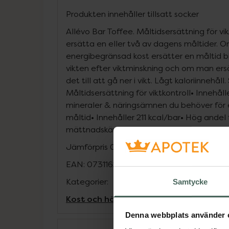
Produkten innehåller tillsatt socker
Allévo Bar Toffee. Måltidsersättning för vi
ersätta en eller två av dagens måltider. 
energibegränsad kost ersätter en måltid bid
vikten efter viktminskning och om man ersä
det till att gå ner i vikt. Lågt kaloriinnehål
Måltidsersättning för viktkontroll• Innehålle
mineraler & näringsämnen du behöver för en
måltid• Innehåller 211 kcal/bar• Hög andel 
mättnadskänsla samt hög andel protein• 
Jämförpris
0,54 kr
/
g
EAN:
07311620012230
Kategorier:
Samtycke
Kost och hälsa
Måltidsersättning
Denna webbplats använder 