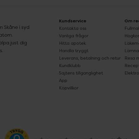
Kundservice
Om re
ån Skåne i syd
Kontakta oss
Fullma
atorn.
Vanliga frågor
Högkos
lpa just dig
Hitta apotek
Läkem
s.
Handla tryggt
Lämna 
Leverans, betalning och retur
Resa 
Kundklubb
Recept
Sajtens tillgänglighet
Elektr
App
Köpvillkor