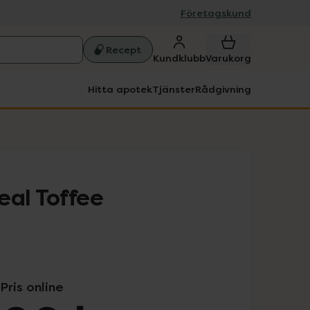
Företagskund
Recept
Kundklubb
Varukorg
Hitta apotek
Tjänster
Rådgivning
eal Toffee
Pris online