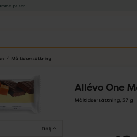
amma priser
on
Måltidsersättning
Allévo One M
Måltidsersättning, 57 g
Dölj