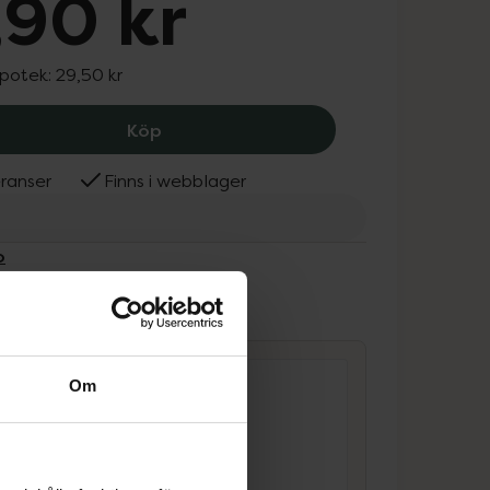
,90 kr
apotek:
29,50 kr
Allévo One Meal Toffee, 19.9 kr.
Köp
ranser
Finns i webblager
o
ammans
Om