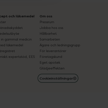
cept och läkemedel
Om oss
kter
Pressrum
tnadsskyddet
Jobba hos oss
edelsutbyte
Hållbarhet
in gammal medicin
Samarbeten
med läkemedel
Ägare och ledningsgrupp
registret
För leverantörer
oniskt expertstöd, EES
Företagskund
Eget apotek
Glädjeeffekten
Cookieinställningar