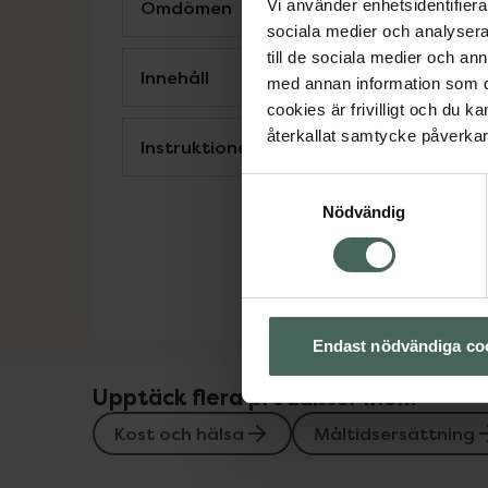
Omdömen
Vi använder enhetsidentifierar
sociala medier och analysera 
till de sociala medier och a
Innehåll
med annan information som du 
cookies är frivilligt och du k
återkallat samtycke påverkar 
Instruktioner
Samtyckesval
Nödvändig
Endast nödvändiga co
Upptäck flera produkter inom
Kost och hälsa
Måltidsersättning