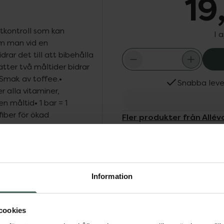
19
ktkontroll som kan
I 
Om man vid en
rar det till att bibehålla
tter två måltider bidrar
l. Smak av toffee.•
Snabba leve
r alla vitaminer,
 måltid• 1 bar = 1
fiber för ökad
Fler produkter från Allév
Smak av toffee/kola
Aktuella erbjudanden
Köps ofta tills
Information
cookies