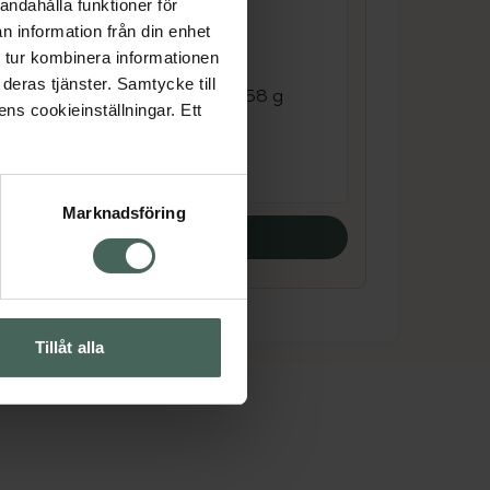
andahålla funktioner för
3.8 av 5 i omdöme
n information från din enhet
Allévo One Meal
fee
 tur kombinera informationen
Blueberry
g
deras tjänster. Samtycke till
Måltidsersättning, 58 g
ens cookieinställningar. Ett
Pris online
19 kr
Marknadsföring
Köp båda
Tillåt alla