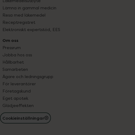
Läkemedelsutbyte
Lämna in gammal medicin
Resa med läkemedel
Receptregistret
Elektroniskt expertstöd, EES
Om oss
Pressrum
Jobba hos oss
Hållbarhet
Samarbeten
Ägare och ledningsgrupp
För leverantörer
Företagskund
Eget apotek
Glädjeeffekten
Cookieinställningar