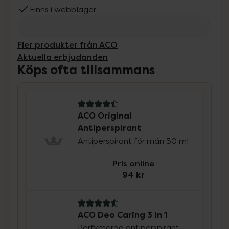
Finns i webblager
Fler produkter från ACO
Aktuella erbjudanden
Köps ofta tillsammans
4.5 av 5 i omdöme
ACO Original
Antiperspirant
Antiperspirant för män 50 ml
Pris online
94 kr
4.6 av 5 i omdöme
ACO Deo Caring 3 In 1
Parfymerad antiperspirant