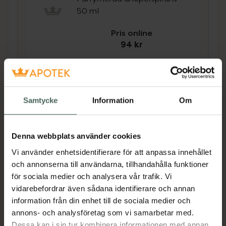
50 ml
Pris online
94 kr
Köp båda för
:
188 kr
Köp båda
Samtycke
Information
Om
Beskrivning
Dölj
Denna webbplats använder cookies
Vi använder enhetsidentifierare för att anpassa innehållet
En effektiv antiperspirant som är mild mot
och annonserna till användarna, tillhandahålla funktioner
huden. En deodorant som torkar snabbt och
för sociala medier och analysera vår trafik. Vi
är dermatologiskt testad. Passar även känslig
vidarebefordrar även sådana identifierare och annan
hud. 48 timmars effekt. Parfymerad.
information från din enhet till de sociala medier och
Jämförpris
1980 kr
/
l
annons- och analysföretag som vi samarbetar med.
Dessa kan i sin tur kombinera informationen med annan
EAN:
07319861019919