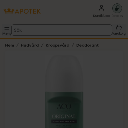
Kundklubb
Recept
Sök
Meny
Varukorg
Hem
Hudvård
Kroppsvård
Deodorant
Hoppa över Lista
Lista: . Innehåller 1 objekt.