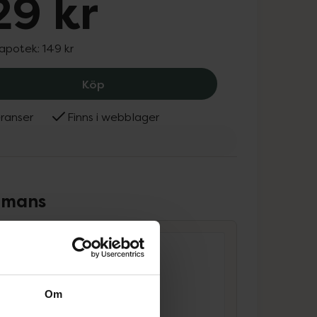
29 kr
 apotek:
149 kr
ACO Body Lotion Rich, 129 kr.
Köp
ranser
Finns i webblager
ammans
Om