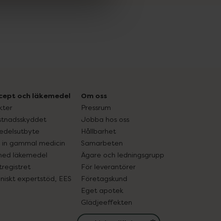
cept och läkemedel
Om oss
kter
Pressrum
tnadsskyddet
Jobba hos oss
edelsutbyte
Hållbarhet
in gammal medicin
Samarbeten
med läkemedel
Ägare och ledningsgrupp
registret
För leverantörer
oniskt expertstöd, EES
Företagskund
Eget apotek
Glädjeeffekten