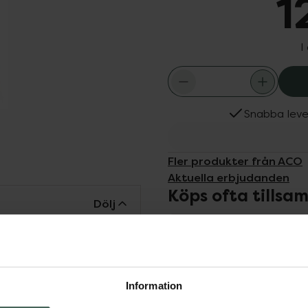
1
I
Snabba leve
Fler produkter från ACO
Aktuella erbjudanden
Köps ofta tills
Dölj
fektivt återfuktar,
n i huden, kladdar ej och
erfuktning. Milt
Information
ller ACO:s Triple Moist
långvarig djup