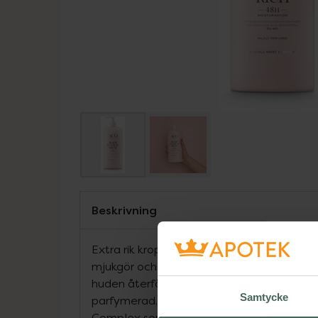
Beskrivning
Extra rik kroppslotion med sheasmör som ef
mjukgör och vårdar på djupet. Går snabbt i
huden återfår sin naturliga mjukhet. 24h åt
Samtycke
parfymerad. Den här kroppslotionen innehå
Complex som ger omedelbar, intensiv och 