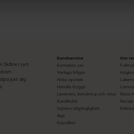
Kundservice
Om re
ån Skåne i syd
Kontakta oss
Fullma
atorn.
Vanliga frågor
Högkos
lpa just dig
Hitta apotek
Läkem
s.
Handla tryggt
Lämna 
Leverans, betalning och retur
Resa 
Kundklubb
Recept
Sajtens tillgänglighet
Elektr
App
Köpvillkor