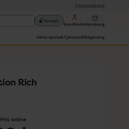
Företagskund
Recept
Kundklubb
Varukorg
Hitta apotek
Tjänster
Rådgivning
ion Rich
Pris online