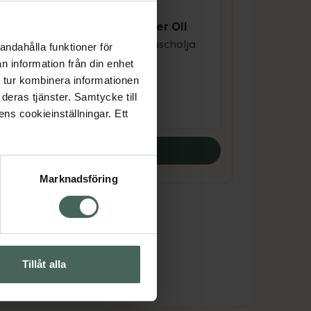
4.6 av 5 i omdöme
ACO Caring Shower Oil
ch
Milt parfymerad duscholja
andahålla funktioner för
400 ml
n information från din enhet
 tur kombinera informationen
Pris online
deras tjänster. Samtycke till
119 kr
ens cookieinställningar. Ett
Köp båda
Marknadsföring
Tillåt alla