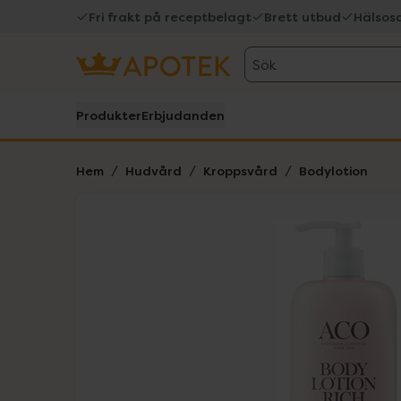
Fri frakt på receptbelagt
Brett utbud
Hälsos
Sök
Produkter
Erbjudanden
Hem
Hudvård
Kroppsvård
Bodylotion
Hoppa över Lista
Lista: . Innehåller 2 objekt.