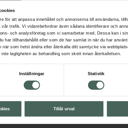
4.7 av 5 i omdöme
cookies
ACO Body Lotion Ri
e för att anpassa innehållet och annonserna till användarna, tillh
Kroppslotion 400 ml
vår trafik. Vi vidarebefordrar även sådana identifierare och anna
nnons- och analysföretag som vi samarbetar med. Dessa kan i sin
Pris online
129 kr
har tillhandahållit eller som de har samlat in när du har använt 
an när som helst ändra eller återkalla ditt samtycke via webbplats
inte lagligheten av behandling som skett innan återkallelsen.
Köp båda för
:
248 kr
Visa
Inställningar
Statistik
Visa
Visa
okies
Tillåt urval