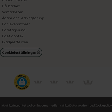
Hållbarhet
Samarbeten
Ägare och ledningsgrupp
För leverantörer
Företagskund
Eget apotek
Glädjeeffekten
Cookieinställningar
Köpvillkor
Integritetspolicy
Klubbens medlemsvillkor
Dataskyddsombud
Cookiepolicy