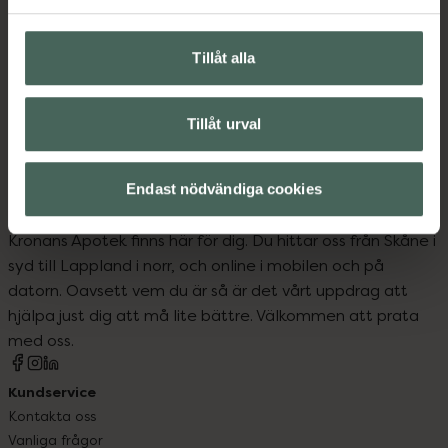
Upptäck flera produkter inom
Tillåt alla
Barn och föräldrar
Sömn, stress och oro
Tillåt urval
Endast nödvändiga cookies
Kronans Apotek finns här för dig. Du hittar oss från Skåne i
syd till Lappland i norr, och online i mobilen och på
datorn. Oavsett vem du är så är det vårt uppdrag att
hjälpa just dig att må lite bättre. Välkommen att prata
med oss.
Kundservice
Kontakta oss
Vanliga frågor