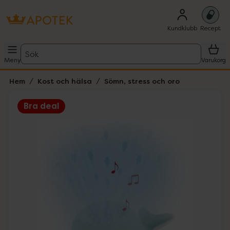
Kundklubb
Recept
Sök
Meny
Varukorg
Hem
Kost och hälsa
Sömn, stress och oro
Bra deal
Hoppa över Lista
Lista: . Innehåller 1 objekt.