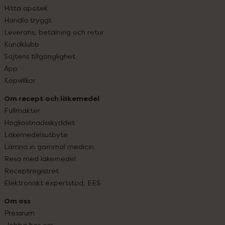
Hitta apotek
Handla tryggt
Leverans, betalning och retur
Kundklubb
Sajtens tillgänglighet
App
Köpvillkor
Om recept och läkemedel
Fullmakter
Högkostnadsskyddet
Läkemedelsutbyte
Lämna in gammal medicin
Resa med läkemedel
Receptregistret
Elektroniskt expertstöd, EES
Om oss
Pressrum
Jobba hos oss