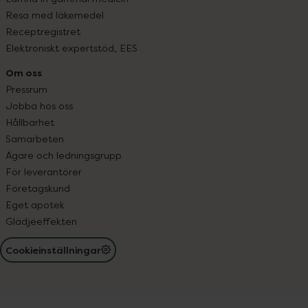
Resa med läkemedel
Receptregistret
Elektroniskt expertstöd, EES
Om oss
Pressrum
Jobba hos oss
Hållbarhet
Samarbeten
Ägare och ledningsgrupp
För leverantörer
Företagskund
Eget apotek
Glädjeeffekten
Cookieinställningar