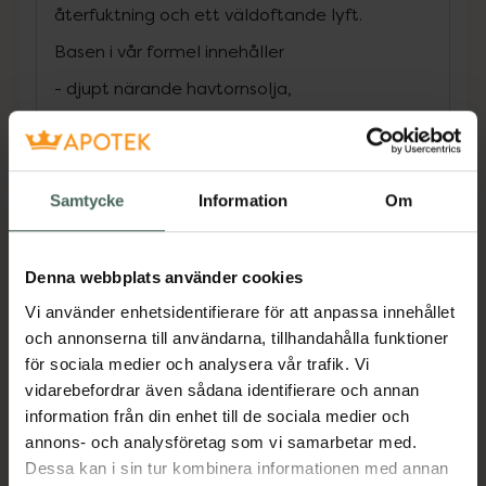
återfuktning och ett väldoftande lyft.
Basen i vår formel innehåller
- djupt närande havtornsolja,
- regenererande macadamiaolja,
- shea- och mafurasmör för att jämna ut och
mjukgöra huden samtidigt som den skyddar
Samtycke
Information
Om
den mot skadliga yttre faktorer,
- växt-baserad glycerin, som starkt återfuktar
huden.
Denna webbplats använder cookies
Vi använder enhetsidentifierare för att anpassa innehållet
Vi har också lagt till
och annonserna till användarna, tillhandahålla funktioner
- mandarinextrakt, som lyser upp och mjukgör
för sociala medier och analysera vår trafik. Vi
torr hud,
vidarebefordrar även sådana identifierare och annan
- hallonextrakt, som lugnar irritation och
information från din enhet till de sociala medier och
stimulerar förnyelse. Vår formula ökar hudens
annons- och analysföretag som vi samarbetar med.
elasticitet och lämnar den näring, lugnad och
Dessa kan i sin tur kombinera informationen med annan