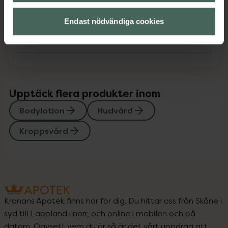
Innehåll
Visa
Endast nödvändiga cookies
Instruktioner
Visa
Upptäck flera produkter inom
Bodylotion
Hudvård
Kroppsvård
Kronans Apotek finns här för dig. Du hittar oss från Skåne i
syd till Lappland i norr, och online i mobilen och på
datorn. Oavsett vem du är så är det vårt uppdrag att