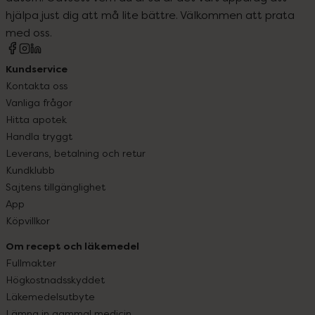
hjälpa just dig att må lite bättre. Välkommen att prata
med oss.
Kundservice
Kontakta oss
Vanliga frågor
Hitta apotek
Handla tryggt
Leverans, betalning och retur
Kundklubb
Sajtens tillgänglighet
App
Köpvillkor
Om recept och läkemedel
Fullmakter
Högkostnadsskyddet
Läkemedelsutbyte
Lämna in gammal medicin