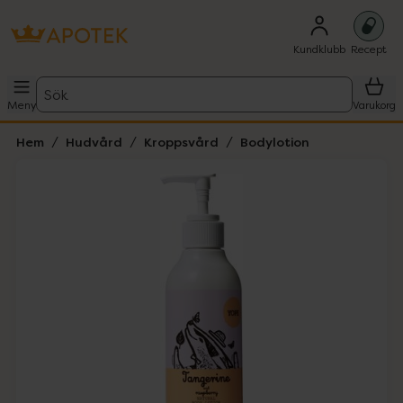
Kundklubb
Recept
Sök
Meny
Varukorg
Hem
Hudvård
Kroppsvård
Bodylotion
Hoppa över Lista
Lista: . Innehåller 2 objekt.