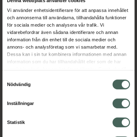
Denna webbplats använder cookies
FR-BIO-16
Vi använder enhetsidentifierare för att anpassa innehållet
Womensyncs Female Cycle Infusion är ett
och annonserna till användarna, tillhandahålla funktioner
örtte som innehåller en unik blandning av
för sociala medier och analysera vår trafik. Vi
hallonblad, brännässla, damascenerros och
vidarebefordrar även sådana identifierare och annan
rödklöver. Ett ekologiskt örtte med smak av
information från din enhet till de sociala medier och
ros som passar varje dag i din menscykel. –
annons- och analysföretag som vi samarbetar med.
Ekologiskt – Naturligt koffeinfritt .
Dessa kan i sin tur kombinera informationen med annan
Jämförpris
2,98 kr
/
g
information som du har tillhandahållit eller som de har
samlat in när du har använt deras tjänster. Samtycke till
EAN:
07350132280089
cookies är frivilligt och du kan när som helst ändra eller
Samtyckesval
Kategorier:
återkalla ditt samtycke via webbplatsens
Nödvändig
cookieinställningar. Ett återkallat samtycke påverkar inte
Kost och hälsa
Mellanmål och snacks
lagligheten av behandling som skett innan återkallelsen.
Te och kaffe
Inställningar
Innehåll
Visa
Statistik