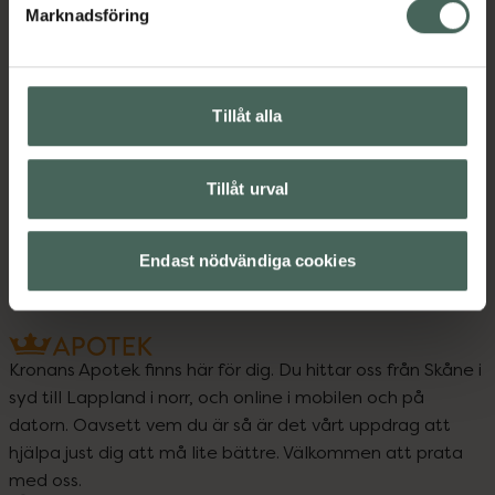
Instruktioner
Visa
Marknadsföring
Tillåt alla
Upptäck flera produkter inom
Kost och hälsa
Tillåt urval
Mellanmål och snacks
Te och kaffe
Endast nödvändiga cookies
Kronans Apotek finns här för dig. Du hittar oss från Skåne i
syd till Lappland i norr, och online i mobilen och på
datorn. Oavsett vem du är så är det vårt uppdrag att
hjälpa just dig att må lite bättre. Välkommen att prata
med oss.