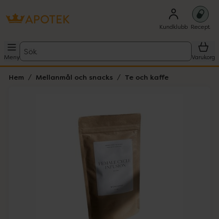
Kundklubb
Recept
Sök
Meny
Varukorg
Hem
Mellanmål och snacks
Te och kaffe
Hoppa över Lista
Lista: . Innehåller 5 objekt.