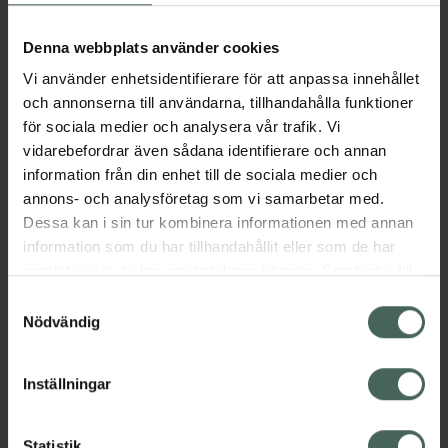
24-timmars dokumenterat skydd mot dålig
lukt. Wild hämmar inte svettproduktionen
Denna webbplats använder cookies
utan dödar bakterierna som får dig att lukta.
Håller dig torr och doftande hela dagen.
Vi använder enhetsidentifierare för att anpassa innehållet
och annonserna till användarna, tillhandahålla funktioner
Certifierad VEGAN och innehåller inte
för sociala medier och analysera vår trafik. Vi
aluminiumklorid.
vidarebefordrar även sådana identifierare och annan
Deodoranten har en energigivande doft av
information från din enhet till de sociala medier och
mynta & aloevera med en hint av italiensk
annons- och analysföretag som vi samarbetar med.
bergamott.
Dessa kan i sin tur kombinera informationen med annan
information som du har tillhandahållit eller som de har
Jämförpris
7,48 kr
/
g
samlat in när du har använt deras tjänster. Samtycke till
EAN:
05060968413989
cookies är frivilligt och du kan när som helst ändra eller
Samtyckesval
Kategorier:
återkalla ditt samtycke via webbplatsens
Nödvändig
cookieinställningar. Ett återkallat samtycke påverkar inte
Aluminiumfri deodorant
Deodorant
lagligheten av behandling som skett innan återkallelsen.
Hudvård
Kroppsvård
Veganska produkter
Inställningar
Innehåll
Visa
Statistik