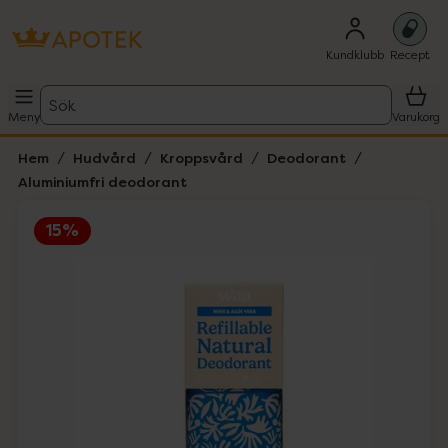
Kundklubb
Recept
Sök
Meny
Varukorg
Hem
Hudvård
Kroppsvård
Deodorant
Aluminiumfri deodorant
15%
Hoppa över Lista
Lista: . Innehåller 1 objekt.