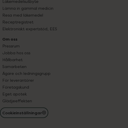
Läkemedelsutbyte
Lämna in gammal medicin
Resa med läkemedel
Receptregistret
Elektroniskt expertstöd, EES
Om oss
Pressrum
Jobba hos oss
Hållbarhet
Samarbeten
Ägare och ledningsgrupp
För leverantörer
Företagskund
Eget apotek
Glädjeeffekten
Cookieinställningar