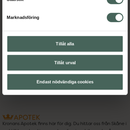
Marknadsföring
Instruktioner
Visa
Tillåt alla
Upptäck flera produkter inom
Aluminiumfri deodorant
Deodorant
Tillåt urval
Hudvård
Kroppsvård
Endast nödvändiga cookies
Veganska produkter
Kronans Apotek finns här för dig. Du hittar oss från Skåne i