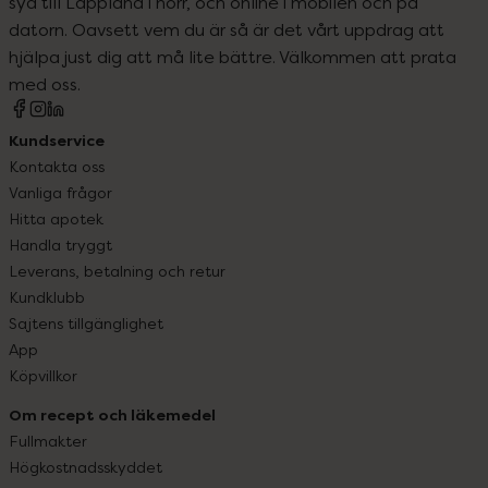
syd till Lappland i norr, och online i mobilen och på
datorn. Oavsett vem du är så är det vårt uppdrag att
hjälpa just dig att må lite bättre. Välkommen att prata
med oss.
Kundservice
Kontakta oss
Vanliga frågor
Hitta apotek
Handla tryggt
Leverans, betalning och retur
Kundklubb
Sajtens tillgänglighet
App
Köpvillkor
Om recept och läkemedel
Fullmakter
Högkostnadsskyddet