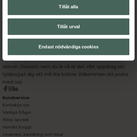
Tillåt alla
Kroppsvård
Tillåt urval
Endast nödvändiga cookies
Kronans Apotek finns här för dig. Du hittar oss från Skåne i
syd till Lappland i norr, och online i mobilen och på
datorn. Oavsett vem du är så är det vårt uppdrag att
hjälpa just dig att må lite bättre. Välkommen att prata
med oss.
Kundservice
Kontakta oss
Vanliga frågor
Hitta apotek
Handla tryggt
Leverans, betalning och retur