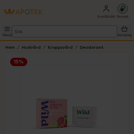
Kundklubb
Recept
Sök
Meny
Varukorg
Hem
Hudvård
Kroppsvård
Deodorant
15%
Hoppa över Lista
Lista: . Innehåller 2 objekt.