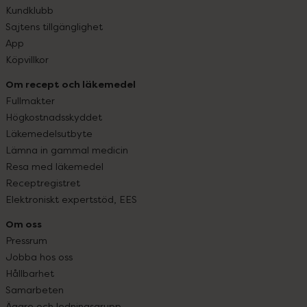
Kundklubb
Sajtens tillgänglighet
App
Köpvillkor
Om recept och läkemedel
Fullmakter
Högkostnadsskyddet
Läkemedelsutbyte
Lämna in gammal medicin
Resa med läkemedel
Receptregistret
Elektroniskt expertstöd, EES
Om oss
Pressrum
Jobba hos oss
Hållbarhet
Samarbeten
Ägare och ledningsgrupp