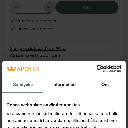
Wild Deo Stick Re
Köp
Snabba leveranser
Finns i webblager
Fler produkter från Wild
Aktuella erbjudanden
Beskrivning
Dölj
Samtycke
Information
Om
Wild Pink Grapefruit & Lime refill är en naturlig
deodorantpåfyllning för Wild-afodralet.
Påfyllningen är 100 % plastfri och kan slängas i
Denna webbplats använder cookies
pappersavfallet. Deodoranten innehåller
Vi använder enhetsidentifierare för att anpassa innehållet
vårdande och effektiva ingredienser som ger
och annonserna till användarna, tillhandahålla funktioner
24-timmars dokumenterat skydd mot dålig
för sociala medier och analysera vår trafik. Vi