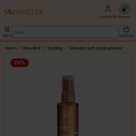
Kundklubb
Recept
Sök
Meny
Varukorg
Hem
Hårvård
Styling
Hårolja och stylingkräm
25%
Hoppa över Lista
Lista: . Innehåller 2 objekt.