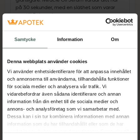
på 30 sekunder, med en släthet som varar
upp till 3 dagar*.
Innehåller Squalane och Omega-9. Detta
hårserum ger skydd mot UV-ljus och värme
Samtycke
Information
Om
(230°C/450°F) och ger 96 timmars
frisskontroll och silkeslen glans. Doften
innehåller en blandning av noter av jasmin,
Denna webbplats använder cookies
vanilj, bergamott, persika och sandelträ - njut
av en blommig bukett vid varje användning.
Vi använder enhetsidentifierare för att anpassa innehållet
Använd dagligen i håret, som ditt dagliga
och annonserna till användarna, tillhandahålla funktioner
hudvårdsserum - applicera 1-3 pump på
för sociala medier och analysera vår trafik. Vi
händerna och fördela jämnt i fuktiga
vidarebefordrar även sådana identifierare och annan
hårlängder och toppar.
information från din enhet till de sociala medier och
annons- och analysföretag som vi samarbetar med.
Dessa kan i sin tur kombinera informationen med annan
Applicera också en liten mängd i torrt hår
information som du har tillhandahållit eller som de har
efter styling för att skydda och kontrollera
samlat in när du har använt deras tjänster. Samtycke till
frissighet. För bästa resultat, använd
cookies är frivilligt och du kan när som helst ändra eller