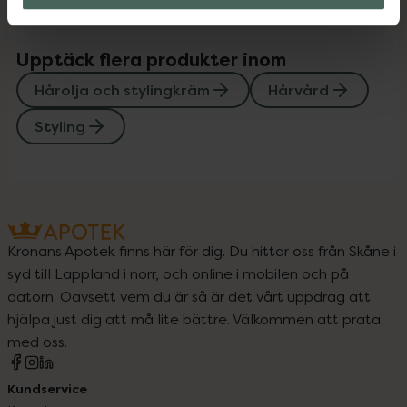
Upptäck flera produkter inom
Hårolja och stylingkräm
Hårvård
Styling
Kronans Apotek finns här för dig. Du hittar oss från Skåne i
syd till Lappland i norr, och online i mobilen och på
datorn. Oavsett vem du är så är det vårt uppdrag att
hjälpa just dig att må lite bättre. Välkommen att prata
med oss.
Kundservice