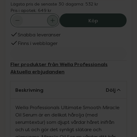
Lägsta pris de senaste 30 dagarna:
532 kr
Pris i apotek:
649 kr
Wella Professio
Köp
Snabba leveranser
Finns i webblager
Fler produkter från Wella Professionals
Aktuella erbjudanden
Beskrivning
Dölj
Wella Professionals Ultimate Smooth Miracle
Oil Serum är en delikat hårolja (med
serumtextur) som djupt vårdar håret inifrån
och ut och gör det synligt slätare och
glansigare. Miracle Oil Serum vårdar ditt hår