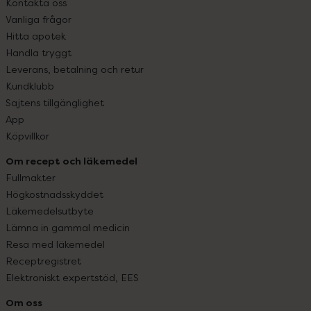
Kontakta oss
Vanliga frågor
Hitta apotek
Handla tryggt
Leverans, betalning och retur
Kundklubb
Sajtens tillgänglighet
App
Köpvillkor
Om recept och läkemedel
Fullmakter
Högkostnadsskyddet
Läkemedelsutbyte
Lämna in gammal medicin
Resa med läkemedel
Receptregistret
Elektroniskt expertstöd, EES
Om oss