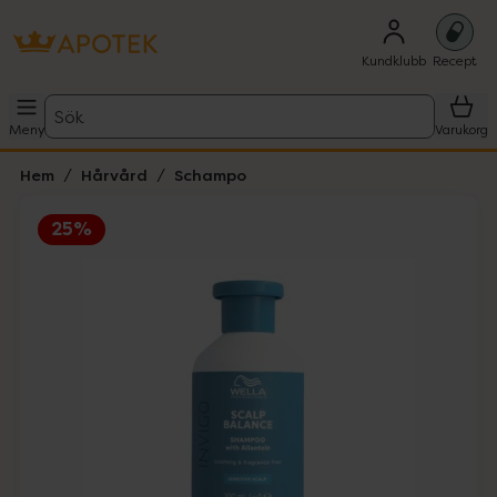
Kundklubb
Recept
Sök
Meny
Varukorg
Hem
Hårvård
Schampo
25%
Hoppa över Lista
Lista: . Innehåller 3 objekt.