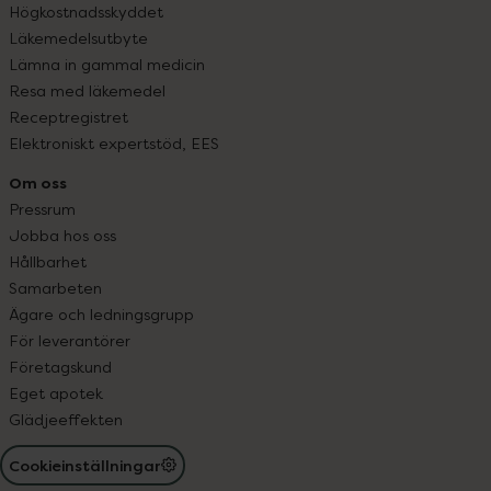
Högkostnadsskyddet
Läkemedelsutbyte
Lämna in gammal medicin
Resa med läkemedel
Receptregistret
Elektroniskt expertstöd, EES
Om oss
Pressrum
Jobba hos oss
Hållbarhet
Samarbeten
Ägare och ledningsgrupp
För leverantörer
Företagskund
Eget apotek
Glädjeeffekten
Cookieinställningar