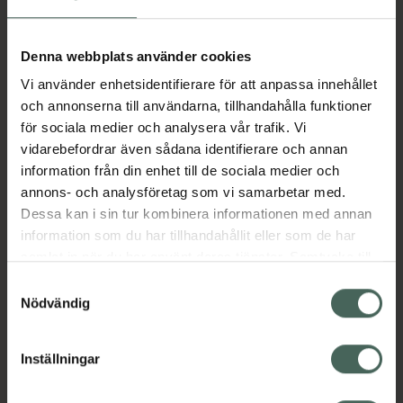
Sensitive Scalp Shampoo är ett lugnande och
parfymfritt schampo för känslig hud och
Denna webbplats använder cookies
hårbotten. Denna professionella och
skonsamma rengöring är berikad med
Vi använder enhetsidentifierare för att anpassa innehållet
Balance-Blend™ och innehåller vårdande och
och annonserna till användarna, tillhandahålla funktioner
uppfriskande ingredienser som är utformade
för sociala medier och analysera vår trafik. Vi
för att lugna irriterad hårbotten. Använd
vidarebefordrar även sådana identifierare och annan
tillsammans med Wella Professionals Invigo
information från din enhet till de sociala medier och
Scalp Balance Sensitive Mask för bästa
annons- och analysföretag som vi samarbetar med.
resultat. Finns i två storlekar: 300 ml och
Dessa kan i sin tur kombinera informationen med annan
1000 ml. Din rutin för ett hår som känns friskt
information som du har tillhandahållit eller som de har
för en obalanserad hårbotten.
samlat in när du har använt deras tjänster. Samtycke till
cookies är frivilligt och du kan när som helst ändra eller
Samtyckesval
Jämförpris
0,78 kr
/
ml
återkalla ditt samtycke via webbplatsens
Nödvändig
EAN:
04064666585284
cookieinställningar. Ett återkallat samtycke påverkar inte
lagligheten av behandling som skett innan återkallelsen.
Kategorier:
Inställningar
Hårvård
Schampo