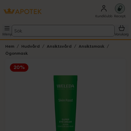
Kundklubb
Recept
Sök
Meny
Varukorg
Hem
Hudvård
Ansiktsvård
Ansiktsmask
Ögonmask
20%
Hoppa över Lista
Lista: . Innehåller 1 objekt.