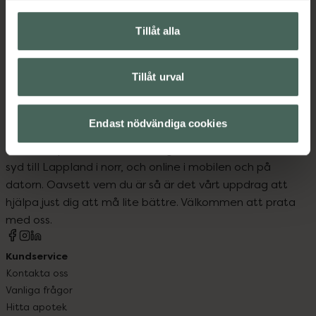
Upptäck flera produkter inom
Ansiktsmask
Ansiktsvård
Tillåt alla
Hudvård
Ögonmask
Tillåt urval
Endast nödvändiga cookies
Kronans Apotek finns här för dig. Du hittar oss från Skåne i
syd till Lappland i norr, och online i mobilen och på
datorn. Oavsett vem du är så är det vårt uppdrag att
hjälpa just dig att må lite bättre. Välkommen att prata
med oss.
Kundservice
Kontakta oss
Vanliga frågor
Hitta apotek