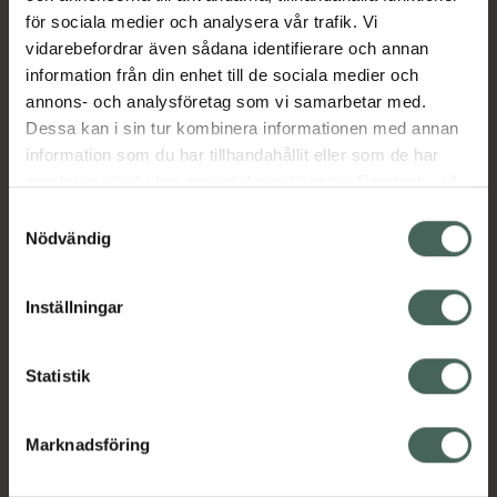
och vårdar det känsliga området runt ögonen.
för sociala medier och analysera vår trafik. Vi
Resultatet är en piggare, mer vaken blick.
vidarebefordrar även sådana identifierare och annan
Dermatologiskt och oftalmologiskt testad.
information från din enhet till de sociala medier och
Vegansk, naturligt certifierad.
annons- och analysföretag som vi samarbetar med.
EAN:
03596200056123
Dessa kan i sin tur kombinera informationen med annan
information som du har tillhandahållit eller som de har
Kategorier:
samlat in när du har använt deras tjänster. Samtycke till
Ansiktsmask
Ansiktsvård
Hudvård
cookies är frivilligt och du kan när som helst ändra eller
Samtyckesval
Ögonmask
återkalla ditt samtycke via webbplatsens
Nödvändig
cookieinställningar. Ett återkallat samtycke påverkar inte
lagligheten av behandling som skett innan återkallelsen.
Innehåll
Visa
Inställningar
Instruktioner
Visa
Statistik
Marknadsföring