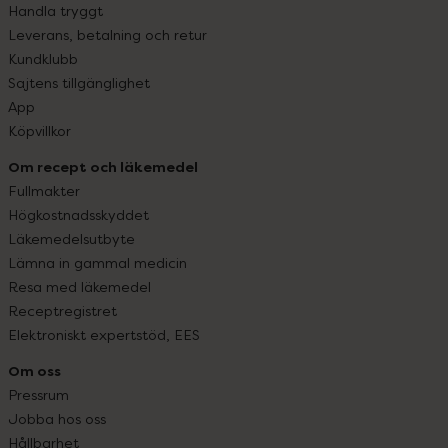
Handla tryggt
Leverans, betalning och retur
Kundklubb
Sajtens tillgänglighet
App
Köpvillkor
Om recept och läkemedel
Fullmakter
Högkostnadsskyddet
Läkemedelsutbyte
Lämna in gammal medicin
Resa med läkemedel
Receptregistret
Elektroniskt expertstöd, EES
Om oss
Pressrum
Jobba hos oss
Hållbarhet