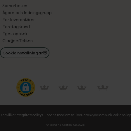
Samarbeten
Ägare och ledningsgrupp
För leverantörer
Företagskund
Eget apotek
Glädjeeffekten
Cookieinställningar
Köpvillkor
Integritetspolicy
Klubbens medlemsvillkor
Dataskyddsombud
Cookiepolicy
© Kronans Apotek AB
2026