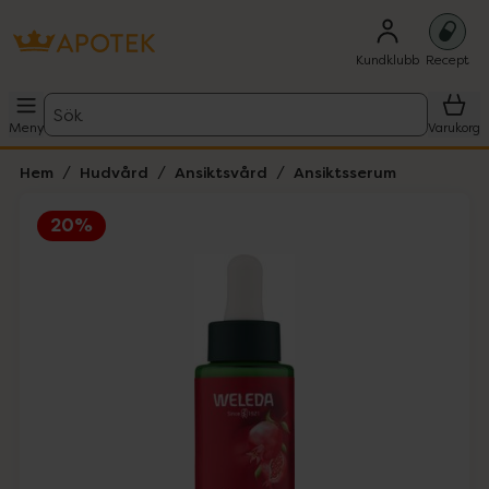
Kundklubb
Recept
Sök
Meny
Varukorg
Hem
Hudvård
Ansiktsvård
Ansiktsserum
20%
Hoppa över Lista
Lista: . Innehåller 3 objekt.