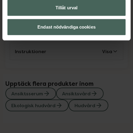
Tillåt urval
Omdömen
Visa
Endast nödvändiga cookies
Innehåll
Visa
Instruktioner
Visa
Upptäck flera produkter inom
Ansiktsserum
Ansiktsvård
Ekologisk hudvård
Hudvård