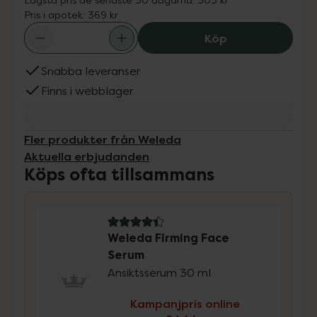
Pris i apotek:
369 kr
Weleda Firming 
Köp
Snabba leveranser
Finns i webblager
Fler produkter från Weleda
Aktuella erbjudanden
Köps ofta tillsammans
4.4 av 5 i omdöme
Weleda Firming Face
Serum
Ansiktsserum 30 ml
Kampanjpris online