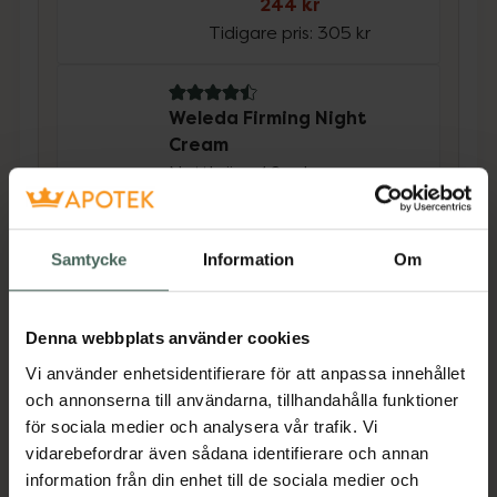
244 kr
Tidigare pris:
305 kr
4.5 av 5 i omdöme
Weleda Firming Night
Cream
Nattkräm 40 ml
Kampanjpris online
239,20 kr
Samtycke
Information
Om
Tidigare pris:
299 kr
Köp båda för
:
483,20 kr
Denna webbplats använder cookies
Köp båda
Vi använder enhetsidentifierare för att anpassa innehållet
och annonserna till användarna, tillhandahålla funktioner
för sociala medier och analysera vår trafik. Vi
Beskrivning
Dölj
vidarebefordrar även sådana identifierare och annan
information från din enhet till de sociala medier och