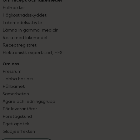
Fullmakter
Högkostnadsskyddet
Läkemedelsutbyte
Lämna in gammal medicin
Resa med läkemedel
Receptregistret
Elektroniskt expertstöd, EES
Om oss
Pressrum
Jobba hos oss
Hållbarhet
Samarbeten
Ägare och ledningsgrupp
För leverantörer
Företagskund
Eget apotek
Glädjeeffekten