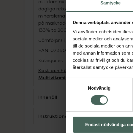
att klara av den tuffaste vardagen. Med up
Samtycke
dagliga rekommenderade intag av de vikti
mineralerna så är denna produkt en av de
Denna webbplats använder 
på marknaden. - 13 vitaminer- 8 minenale
133% to 200% of RDI
Vi använder enhetsidentifierar
sociala medier och analysera 
Jämförpris
1,99 kr
/
st
till de sociala medier och a
EAN:
07350109810066
med annan information som du 
Kategorier:
cookies är frivilligt och du k
återkallat samtycke påverkar 
Kost och hälsa
Kosttillskott
Kosttillskot
Multivitamin
Vitaminer och mineraler
Vi
Samtyckesval
Nödvändig
Innehåll
Instruktioner
Endast nödvändiga co