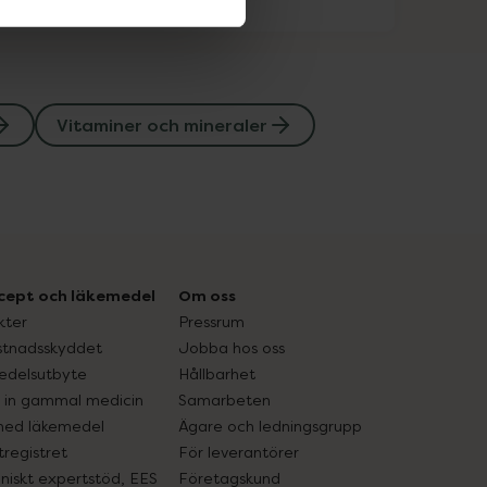
Vitaminer och mineraler
cept och läkemedel
Om oss
kter
Pressrum
tnadsskyddet
Jobba hos oss
edelsutbyte
Hållbarhet
in gammal medicin
Samarbeten
med läkemedel
Ägare och ledningsgrupp
registret
För leverantörer
oniskt expertstöd, EES
Företagskund