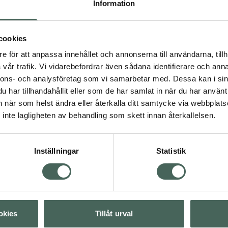
p till 200% av ditt
Information
gaste vitamin- och
 starkaste produkterna
cookies
r- Greens- Reds- From
e för att anpassa innehållet och annonserna till användarna, tillh
vår trafik. Vi vidarebefordrar även sådana identifierare och anna
nnons- och analysföretag som vi samarbetar med. Dessa kan i sin
har tillhandahållit eller som de har samlat in när du har använt 
an när som helst ändra eller återkalla ditt samtycke via webbplats
inte lagligheten av behandling som skett innan återkallelsen.
t
Multivitamin
taminer och mineraler
Inställningar
Statistik
Visa
Visa
okies
Tillåt urval