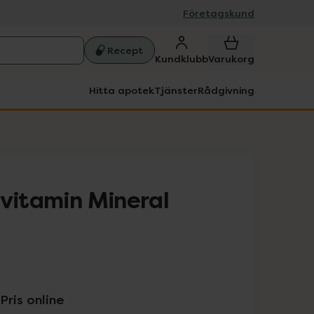
Företagskund
Recept
Kundklubb
Varukorg
Hitta apotek
Tjänster
Rådgivning
ivitamin Mineral
Pris online