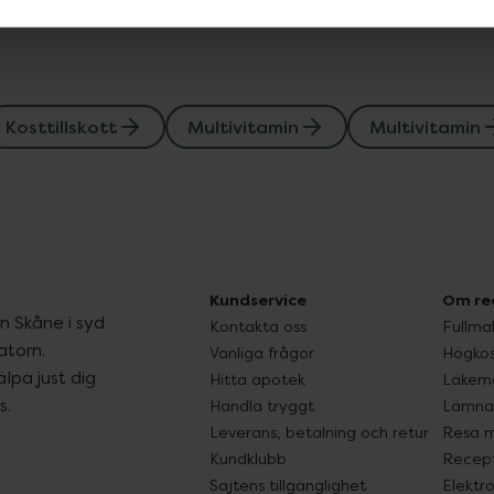
Kosttillskott
Multivitamin
Multivitamin
Kundservice
Om re
ån Skåne i syd
Kontakta oss
Fullma
atorn.
Vanliga frågor
Högkos
lpa just dig
Hitta apotek
Läkem
s.
Handla tryggt
Lämna 
Leverans, betalning och retur
Resa 
Kundklubb
Recept
Sajtens tillgänglighet
Elektr