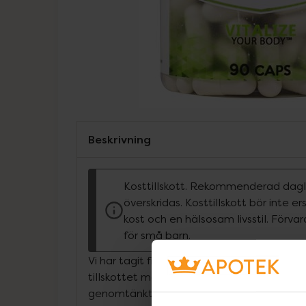
Beskrivning
Kosttillskott. Rekommenderad dagli
överskridas. Kosttillskott bör inte e
kost och en hälsosam livsstil. Förva
för små barn.
Vi har tagit fram den mest kompletta mult
tillskottet med tillsatt Greens och reds. Pr
genomtänkt och välbalanserad med allt du 