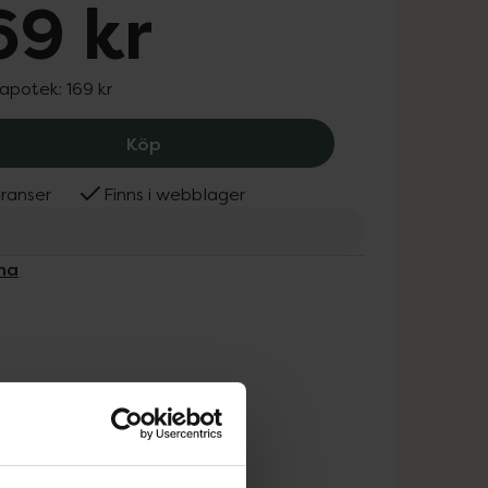
69 kr
 apotek:
169 kr
Viterna Multivitamin Mineral Greens, 
Köp
ranser
Finns i webblager
rna