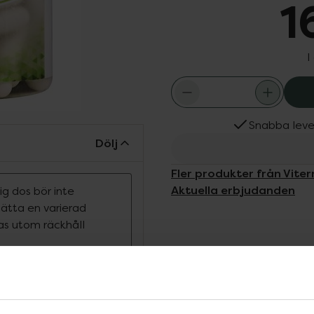
1
I
Snabba leve
Dölj
Fler produkter från Vite
Aktuella erbjudanden
g dos bör inte
rsätta en varierad
ras utom räckhåll
ivitamin och mineral
odukten är väl
behöver och lite till för