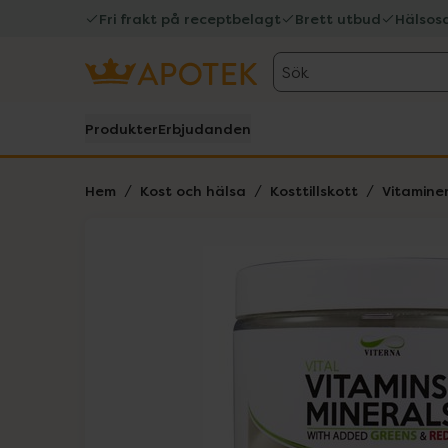
Fri frakt på receptbelagt
Brett utbud
Hälsos
Sök
Produkter
Erbjudanden
Hem
Kost och hälsa
Kosttillskott
Vitamine
Hoppa över Lista
Lista: . Innehåller 1 objekt.