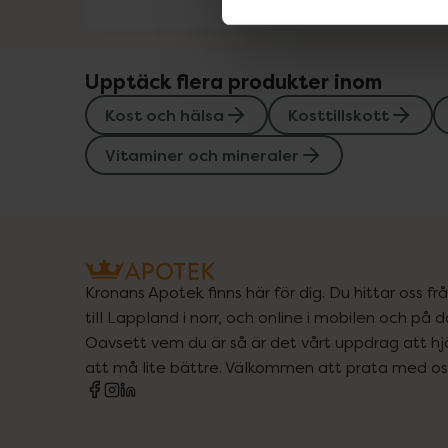
Upptäck flera produkter inom
Kost och hälsa
Kosttillskott
Vitaminer och mineraler
Kronans Apotek finns här för dig. Du hittar oss fr
till Lappland i norr, och online i mobilen och på d
Oavsett vem du är så är det vårt uppdrag att hjä
att må lite bättre. Välkommen att prata med os