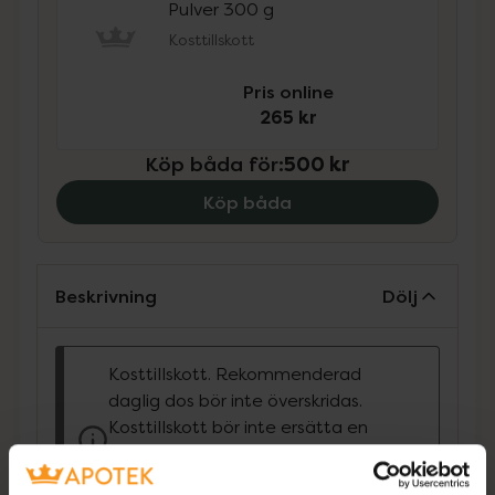
Pulver 300 g
Kosttillskott
Pris online
265 kr
Köp båda för
:
500 kr
Köp båda
Beskrivning
Dölj
Kosttillskott. Rekommenderad
daglig dos bör inte överskridas.
Kosttillskott bör inte ersätta en
varierad kost och en hälsosam
livsstil. Förvaras utom räckhåll för