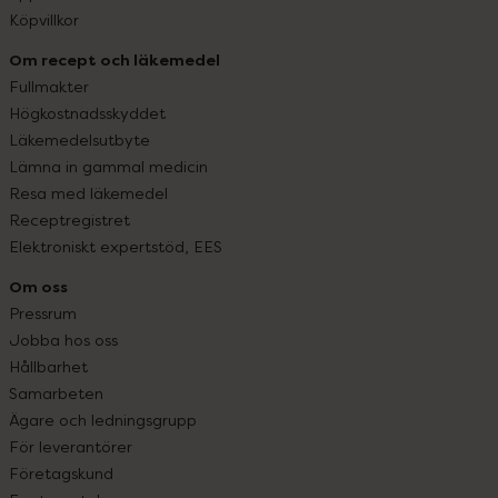
Köpvillkor
Om recept och läkemedel
Fullmakter
Högkostnadsskyddet
Läkemedelsutbyte
Lämna in gammal medicin
Resa med läkemedel
Receptregistret
Elektroniskt expertstöd, EES
Om oss
Pressrum
Jobba hos oss
Hållbarhet
Samarbeten
Ägare och ledningsgrupp
För leverantörer
Företagskund