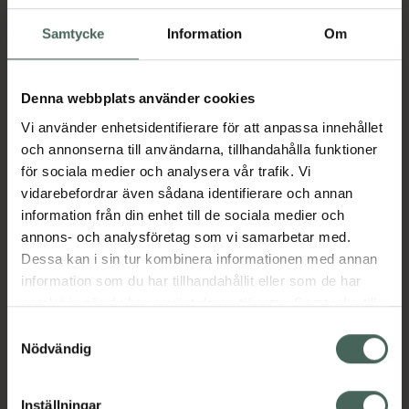
små barn.
Samtycke
Information
Om
Viterna Arginine HCL – rent arginin i pulverform
för pump och blodflöde
Denna webbplats använder cookies
Viterna Arginine HCL innehåller 100 % rent
Vi använder enhetsidentifierare för att anpassa innehållet
argininhydroklorid i pulverform – en
och annonserna till användarna, tillhandahålla funktioner
biotillgänglig och stabil form av aminosyran
för sociala medier och analysera vår trafik. Vi
arginin. Arginin fungerar som en föregångare
vidarebefordrar även sådana identifierare och annan
till kväveoxid (NO), som i sin tur kan främja
information från din enhet till de sociala medier och
blodflöde och ge en kraftigare muskelpump
annons- och analysföretag som vi samarbetar med.
under träning.
Dessa kan i sin tur kombinera informationen med annan
information som du har tillhandahållit eller som de har
Med förbättrad syre- och näringstransport till
samlat in när du har använt deras tjänster. Samtycke till
musklerna passar detta tillskott perfekt före
cookies är frivilligt och du kan när som helst ändra eller
fysisk aktivitet. Produkten är neutral i smak,
Samtyckesval
återkalla ditt samtycke via webbplatsens
helt fri från onödiga tillsatser, socker och
Nödvändig
cookieinställningar. Ett återkallat samtycke påverkar inte
animaliska ingredienser.
lagligheten av behandling som skett innan återkallelsen.
Inställningar