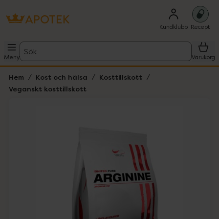
Kundklubb
Recept
Sök
Meny
Varukorg
Hem
Kost och hälsa
Kosttillskott
Veganskt kosttillskott
Hoppa över Lista
Lista: . Innehåller 1 objekt.