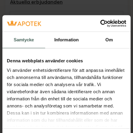
Aktuella erbjudanden
Beskrivning
Dölj
Samtycke
Information
Om
Kosttillskott. Rekommenderad
daglig dos bör inte överskridas.
Kosttillskott bör inte ersätta en
Denna webbplats använder cookies
varierad kost och en hälsosam
livsstil. Förvaras utom räckhåll för
Vi använder enhetsidentifierare för att anpassa innehållet
små barn.
och annonserna till användarna, tillhandahålla funktioner
för sociala medier och analysera vår trafik. Vi
Vegansk kosttillskott som är fri från
vidarebefordrar även sådana identifierare och annan
konstgjorda färger och smaker
information från din enhet till de sociala medier och
Jämförpris
3,32 kr
/
st
annons- och analysföretag som vi samarbetar med.
Dessa kan i sin tur kombinera informationen med annan
EAN:
05713918001537
information som du har tillhandahållit eller som de har
Kategorier:
samlat in när du har använt deras tjänster. Samtycke till