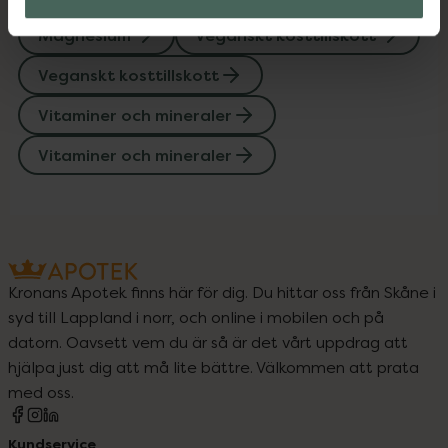
Magnesium
Veganskt kosttillskott
Veganskt kosttillskott
Vitaminer och mineraler
Vitaminer och mineraler
Kronans Apotek finns här för dig. Du hittar oss från Skåne i
syd till Lappland i norr, och online i mobilen och på
datorn. Oavsett vem du är så är det vårt uppdrag att
hjälpa just dig att må lite bättre. Välkommen att prata
med oss.
Kundservice