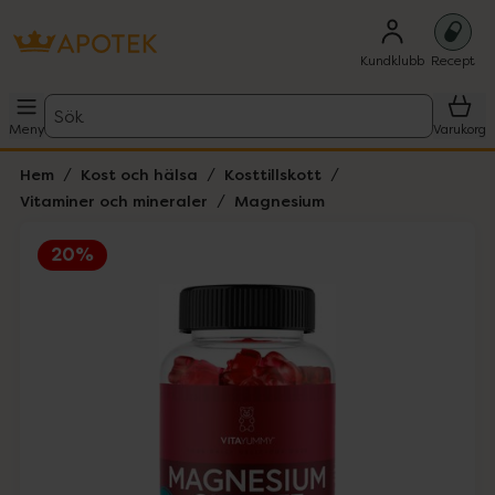
Kundklubb
Recept
Sök
Meny
Varukorg
Hem
Kost och hälsa
Kosttillskott
Vitaminer och mineraler
Magnesium
20%
Hoppa över Lista
Lista: . Innehåller 1 objekt.