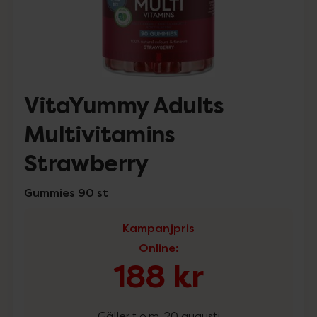
VitaYummy Adults
Multivitamins
Strawberry
Gummies 90 st
Kampanjpris
Online
:
188 kr
Gäller t.o.m. 20 augusti