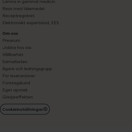
Lämna in gammal medicin
Resa med läkemedel
Receptregistret
Elektroniskt expertstöd, EES
Om oss
Pressrum
Jobba hos oss
Hållbarhet
Samarbeten
Ägare och ledningsgrupp
För leverantörer
Företagskund
Eget apotek
Glädjeeffekten
Cookieinställningar