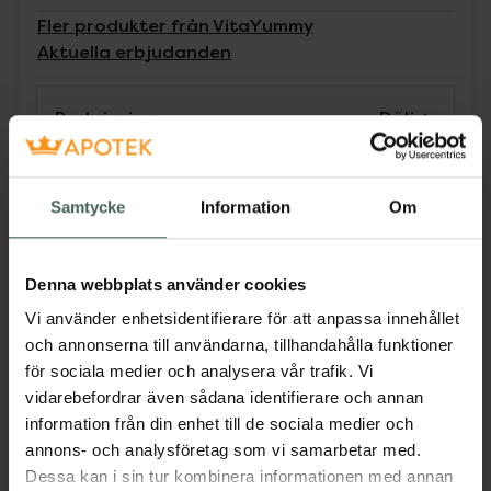
Fler produkter från VitaYummy
Aktuella erbjudanden
Beskrivning
Dölj
Kosttillskott. Rekommenderad
Samtycke
Information
Om
daglig dos bör inte överskridas.
Kosttillskott bör inte ersätta en
varierad kost och en hälsosam
Denna webbplats använder cookies
livsstil. Förvaras utom räckhåll för
Vi använder enhetsidentifierare för att anpassa innehållet
små barn.
och annonserna till användarna, tillhandahålla funktioner
Vegansk kosttilskott som är fri från
för sociala medier och analysera vår trafik. Vi
konstgjorda färger och smaker
vidarebefordrar även sådana identifierare och annan
information från din enhet till de sociala medier och
annons- och analysföretag som vi samarbetar med.
Produkten innehåller tillsatt socker
Dessa kan i sin tur kombinera informationen med annan