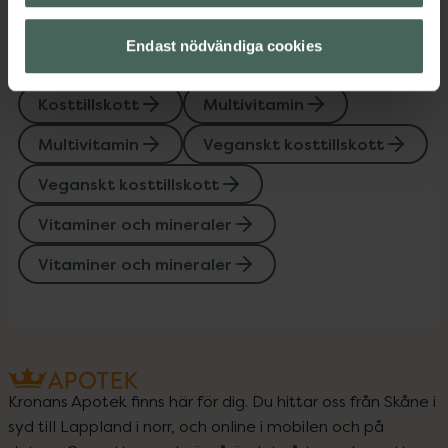
Upptäck flera produkter inom
Endast nödvändiga cookies
Kost och hälsa
Kosttillskott
Kosttillskott
Multivitamin
Multivitamin
Veganskt kosttillskott
Veganskt kosttillskott
Vitaminer och mineraler
Vitaminer och mineraler
Kronans Apotek finns här för dig. Du hittar oss från Skåne i
syd till Lappland i norr, och online i mobilen och på