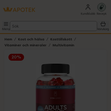
Kundklubb
Recept
Sök
Meny
Varukorg
Hem
Kost och hälsa
Kosttillskott
Vitaminer och mineraler
Multivitamin
20%
Hoppa över Lista
Lista: . Innehåller 1 objekt.