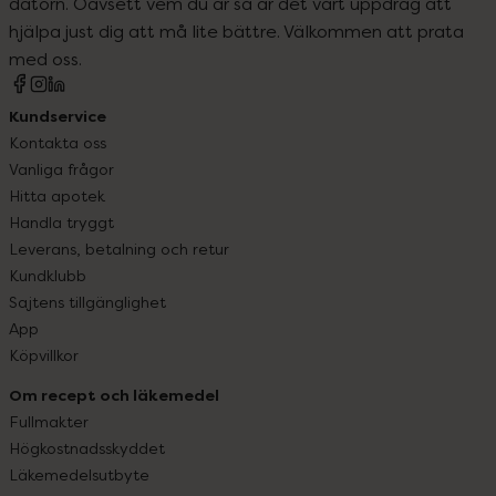
datorn. Oavsett vem du är så är det vårt uppdrag att
hjälpa just dig att må lite bättre. Välkommen att prata
med oss.
Kundservice
Kontakta oss
Vanliga frågor
Hitta apotek
Handla tryggt
Leverans, betalning och retur
Kundklubb
Sajtens tillgänglighet
App
Köpvillkor
Om recept och läkemedel
Fullmakter
Högkostnadsskyddet
Läkemedelsutbyte