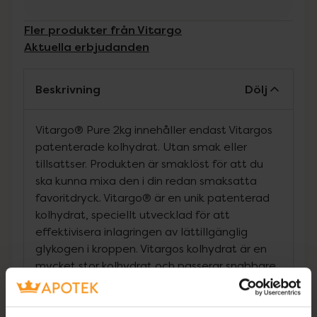
Fler produkter från Vitargo
Aktuella erbjudanden
Beskrivning
Dölj
Vitargo® Pure 2kg innehåller endast Vitargos
patenterade kolhydrat. Utan smak eller
tillsattser. Produkten är smaklöst för att du
ska kunna mixa den i din redan smaksatta
favoritdryck. Vitargo® är en unik patenterad
kolhydrat, speciellt utvecklad för att
effektivisera inlagringen av lättillgänglig
glykogen i kroppen. Vitargos kolhydrat är en
mycket stor kolhydrat och passerar snabbare
genom magsäcken så att din kropp kan ta
upp energi från tunntarm och ut via
blodbanan. Hur. Man mäter denna