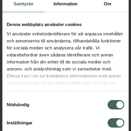
Samtycke
Information
Om
omsättning kallas för osmolalitet. Ju lägre
osmolalitet, ju snabbare magtömning. Kliniska
studier från bl.a. Karolinska Institutet visar att
Denna webbplats använder cookies
Vitargos osmolalitet ligger på 12, vilket gör att
Vi använder enhetsidentifierare för att anpassa innehållet
produkten omvandlas och återfyller glykogen
och annonserna till användarna, tillhandahålla funktioner
i musklerna betydligt snabbare än andra
för sociala medier och analysera vår trafik. Vi
sportdrycker och kolhydrater.
vidarebefordrar även sådana identifierare och annan
Kolhydratinnehåll: 100% Vitargo®. Effektivare
information från din enhet till de sociala medier och
glykogeninlagring i muskeln. Snabbare
annons- och analysföretag som vi samarbetar med.
magsäckstömning. Skonsam för magen. 0 %
Dessa kan i sin tur kombinera informationen med annan
tillsatser och 100 % muskler och
information som du har tillhandahållit eller som de har
återhämtningsbränsle. Du kan skapa din egen
samlat in när du har använt deras tjänster. Samtycke till
förstklassiga återhämtningsdryck genom att
cookies är frivilligt och du kan när som helst ändra eller
kombinera Vitargo Pure med proteinpulver
Samtyckesval
återkalla ditt samtycke via webbplatsens
eller ditt föredragna tillskott.
Nödvändig
cookieinställningar. Ett återkallat samtycke påverkar inte
Jämförpris
530 kr
/
st
lagligheten av behandling som skett innan återkallelsen.
Inställningar
EAN:
07330814005063