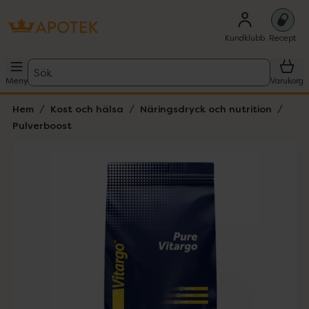
Kundklubb
Recept
Sök
Meny
Varukorg
Hem
Kost och hälsa
Näringsdryck och nutrition
Pulverboost
Hoppa över Lista
Lista: . Innehåller 1 objekt.