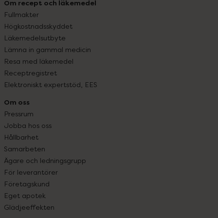
Om recept och läkemedel
Fullmakter
Högkostnadsskyddet
Läkemedelsutbyte
Lämna in gammal medicin
Resa med läkemedel
Receptregistret
Elektroniskt expertstöd, EES
Om oss
Pressrum
Jobba hos oss
Hållbarhet
Samarbeten
Ägare och ledningsgrupp
För leverantörer
Företagskund
Eget apotek
Glädjeeffekten