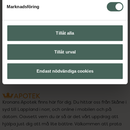
Marknadsföring
Upptäck flera produkter inom
Kost och hälsa
Kosttillskott
Tillåt alla
Kosttillskott
Omega 3 och fettsyror
Tillåt urval
Omega 3 och fettsyror
Endast nödvändiga cookies
Kronans Apotek finns här för dig. Du hittar oss från Skåne i
syd till Lappland i norr, och online i mobilen och på
datorn. Oavsett vem du är så är det vårt uppdrag att
hjälpa just dig att må lite bättre. Välkommen att prata