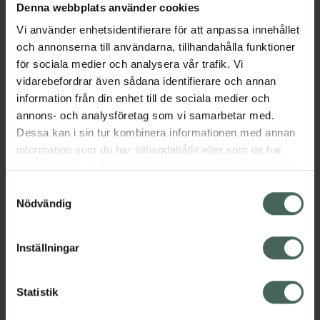
Denna webbplats använder cookies
tillskott av dessa fettsyror från kvalitativ
fiskolja. Perfekt för dig som vanligtvis inte äter
Vi använder enhetsidentifierare för att anpassa innehållet
fet fisk regelbundet. Denna fiskolja kommer i
och annonserna till användarna, tillhandahålla funktioner
små kapslar som är lättare att svälja än
för sociala medier och analysera vår trafik. Vi
vanliga kapslar.
vidarebefordrar även sådana identifierare och annan
information från din enhet till de sociala medier och
EAN:
07350132942710
annons- och analysföretag som vi samarbetar med.
Kategorier:
Dessa kan i sin tur kombinera informationen med annan
information som du har tillhandahållit eller som de har
Kost och hälsa
Kosttillskott
Kosttillskott
samlat in när du har använt deras tjänster. Samtycke till
Omega 3 och fettsyror
cookies är frivilligt och du kan när som helst ändra eller
Omega 3 och fettsyror
Samtyckesval
återkalla ditt samtycke via webbplatsens
Nödvändig
cookieinställningar. Ett återkallat samtycke påverkar inte
Innehåll
Visa
lagligheten av behandling som skett innan återkallelsen.
Inställningar
Instruktioner
Visa
Statistik