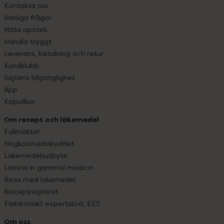
Kontakta oss
Vanliga frågor
Hitta apotek
Handla tryggt
Leverans, betalning och retur
Kundklubb
Sajtens tillgänglighet
App
Köpvillkor
Om recept och läkemedel
Fullmakter
Högkostnadsskyddet
Läkemedelsutbyte
Lämna in gammal medicin
Resa med läkemedel
Receptregistret
Elektroniskt expertstöd, EES
Om oss