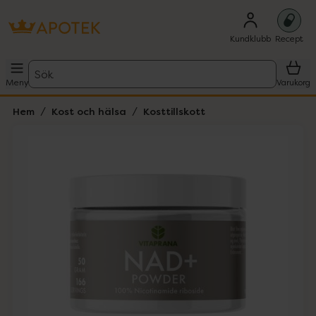
Kundklubb
Recept
Sök
Meny
Varukorg
Hem
Kost och hälsa
Kosttillskott
Hoppa över Lista
Lista: . Innehåller 1 objekt.