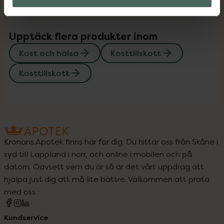
Upptäck flera produkter inom
Kost och hälsa
Kosttillskott
Kosttillskott
Kronans Apotek finns här för dig. Du hittar oss från Skåne i
syd till Lappland i norr, och online i mobilen och på
datorn. Oavsett vem du är så är det vårt uppdrag att
hjälpa just dig att må lite bättre. Välkommen att prata
med oss.
Kundservice