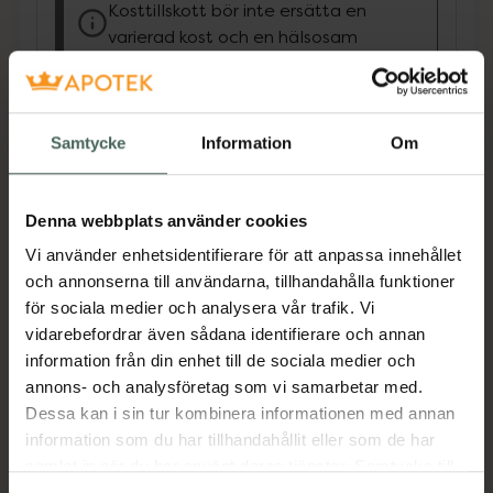
Kosttillskott bör inte ersätta en
varierad kost och en hälsosam
livsstil. Förvaras utom räckhåll för
små barn.
Nikotinamidribosid, även känt som NAD (NR),
Samtycke
Information
Om
är ett ämne som finns naturligt i kroppens
celler och spelar en central roll i vår
ämnesomsättning. NAD+ Powder från
Denna webbplats använder cookies
Vitaprana innehåller 300 mg ren NAD per
Vi använder enhetsidentifierare för att anpassa innehållet
servering och består enbart av denna aktiva
och annonserna till användarna, tillhandahålla funktioner
ingrediens – helt utan tillsatser eller
för sociala medier och analysera vår trafik. Vi
fyllnadsmedel. Pulvret kan tas direkt i munnen
vidarebefordrar även sådana identifierare och annan
för enkel och snabb användning.
information från din enhet till de sociala medier och
annons- och analysföretag som vi samarbetar med.
I kroppen omvandlas NAD till NAD+, den
Dessa kan i sin tur kombinera informationen med annan
biologiskt aktiva formen som krävs för en rad
information som du har tillhandahållit eller som de har
viktiga processer, bland annat
samlat in när du har använt deras tjänster. Samtycke till
citronsyracykeln – det system som omvandlar
cookies är frivilligt och du kan när som helst ändra eller