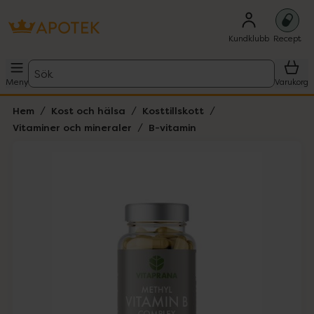
Kundklubb
Recept
Sök
Meny
Varukorg
Hem
Kost och hälsa
Kosttillskott
Vitaminer och mineraler
B-vitamin
Hoppa över Lista
Lista: . Innehåller 1 objekt.