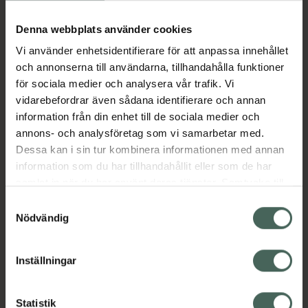
framtagen för att ge kroppen alla B-
vitaminer den behöver. Produkt innehåller
Denna webbplats använder cookies
metylerat B12 och folat (Quatrefolic®) samt
Vi använder enhetsidentifierare för att anpassa innehållet
utvalda källor till B2 och B6. Även med
och annonserna till användarna, tillhandahålla funktioner
inositol, PABA och kolin.
för sociala medier och analysera vår trafik. Vi
vidarebefordrar även sådana identifierare och annan
EAN:
07350132941423
information från din enhet till de sociala medier och
Kategorier:
annons- och analysföretag som vi samarbetar med.
B-vitamin
B-vitamin
Kost och hälsa
Dessa kan i sin tur kombinera informationen med annan
Kosttillskott
Kosttillskott
information som du har tillhandahållit eller som de har
Vitaminer och mineraler
samlat in när du har använt deras tjänster. Samtycke till
Vitaminer och mineraler
cookies är frivilligt och du kan när som helst ändra eller
Samtyckesval
återkalla ditt samtycke via webbplatsens
Nödvändig
cookieinställningar. Ett återkallat samtycke påverkar inte
Innehåll
Visa
lagligheten av behandling som skett innan återkallelsen.
Inställningar
Instruktioner
Visa
Statistik