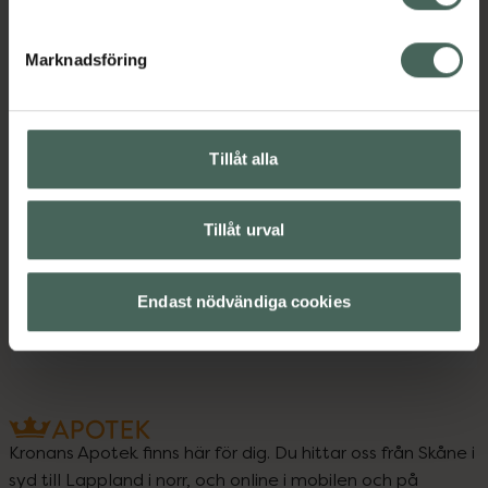
Marknadsföring
Upptäck flera produkter inom
B-vitamin
B-vitamin
Tillåt alla
Kost och hälsa
Kosttillskott
Kosttillskott
Tillåt urval
Vitaminer och mineraler
Vitaminer och mineraler
Endast nödvändiga cookies
Kronans Apotek finns här för dig. Du hittar oss från Skåne i
syd till Lappland i norr, och online i mobilen och på