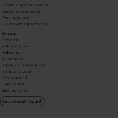
Lämna in gammal medicin
Resa med läkemedel
Receptregistret
Elektroniskt expertstöd, EES
Om oss
Pressrum
Jobba hos oss
Hållbarhet
Samarbeten
Ägare och ledningsgrupp
För leverantörer
Företagskund
Eget apotek
Glädjeeffekten
Cookieinställningar