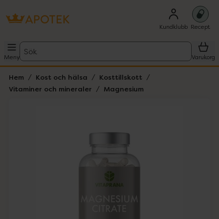
Kundklubb
Recept
Sök
Meny
Varukorg
Hem
Kost och hälsa
Kosttillskott
Vitaminer och mineraler
Magnesium
Hoppa över Lista
Lista: . Innehåller 1 objekt.