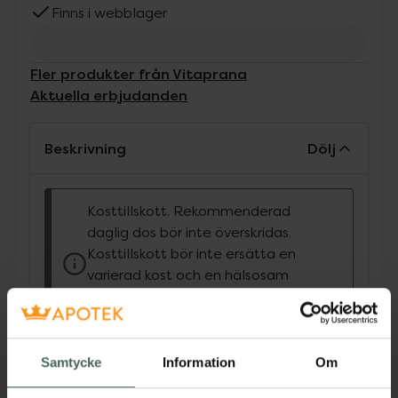
Finns i webblager
Fler produkter från Vitaprana
Aktuella erbjudanden
Beskrivning
Dölj
Kosttillskott. Rekommenderad
daglig dos bör inte överskridas.
Kosttillskott bör inte ersätta en
varierad kost och en hälsosam
livsstil. Förvaras utom räckhåll för
små barn.
Magnesium Citrate från Vitaprana ger 125 mg
Samtycke
Information
Om
magnesiumcitrat per kapsel. Kroppen kan lätt
ta upp och använda magnesiumcitrat till