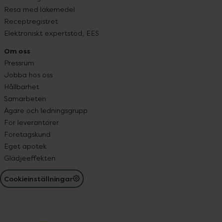
Resa med läkemedel
Receptregistret
Elektroniskt expertstöd, EES
Om oss
Pressrum
Jobba hos oss
Hållbarhet
Samarbeten
Ägare och ledningsgrupp
För leverantörer
Företagskund
Eget apotek
Glädjeeffekten
Cookieinställningar