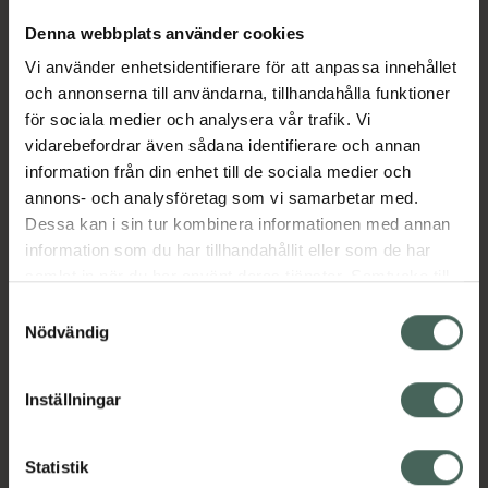
bland annat elektrolytbalansen och
Denna webbplats använder cookies
nervsystemets normala funktion. En
Vi använder enhetsidentifierare för att anpassa innehållet
förpackning räcker i 50 – 100 dagar och
och annonserna till användarna, tillhandahålla funktioner
används bäst på kvällen innan läggdags.
för sociala medier och analysera vår trafik. Vi
EAN:
07350132942321
vidarebefordrar även sådana identifierare och annan
Kategorier:
information från din enhet till de sociala medier och
annons- och analysföretag som vi samarbetar med.
Kost och hälsa
Kosttillskott
Kosttillskott
Dessa kan i sin tur kombinera informationen med annan
Magnesium
Magnesium
information som du har tillhandahållit eller som de har
Vitaminer och mineraler
samlat in när du har använt deras tjänster. Samtycke till
Vitaminer och mineraler
cookies är frivilligt och du kan när som helst ändra eller
Samtyckesval
återkalla ditt samtycke via webbplatsens
Nödvändig
cookieinställningar. Ett återkallat samtycke påverkar inte
Innehåll
Visa
lagligheten av behandling som skett innan återkallelsen.
Inställningar
Instruktioner
Visa
Statistik