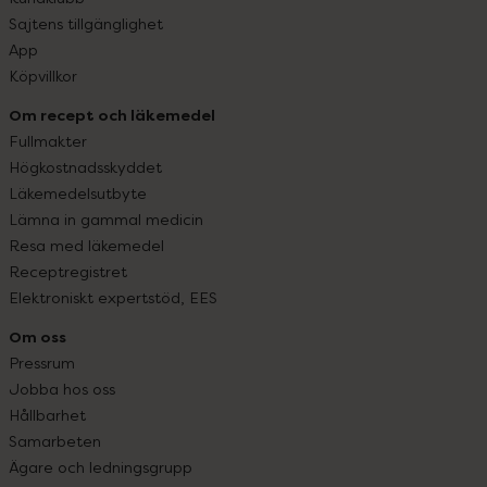
Sajtens tillgänglighet
App
Köpvillkor
Om recept och läkemedel
Fullmakter
Högkostnadsskyddet
Läkemedelsutbyte
Lämna in gammal medicin
Resa med läkemedel
Receptregistret
Elektroniskt expertstöd, EES
Om oss
Pressrum
Jobba hos oss
Hållbarhet
Samarbeten
Ägare och ledningsgrupp