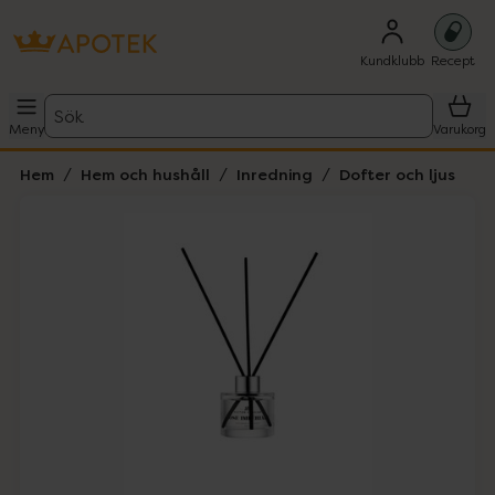
Kundklubb
Recept
Sök
Meny
Varukorg
Hem
Hem och hushåll
Inredning
Dofter och ljus
Hoppa över Lista
Lista: . Innehåller 1 objekt.