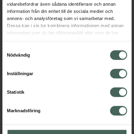
EAN:
07350082080661
vidarebefordrar även sådana identifierare och annan
information från din enhet till de sociala medier och
Kategorier:
annons- och analysföretag som vi samarbetar med.
Dofter och ljus
Hem och hushåll
Inredning
Dessa kan i sin tur kombinera informationen med annan
information som du har tillhandahållit eller som de har
samlat in när du har använt deras tjänster. Samtycke till
Omdömen
Visa
cookies är frivilligt och du kan när som helst ändra eller
Samtyckesval
återkalla ditt samtycke via webbplatsens
Nödvändig
cookieinställningar. Ett återkallat samtycke påverkar inte
Innehåll
Visa
lagligheten av behandling som skett innan återkallelsen.
Inställningar
Instruktioner
Visa
Statistik
Marknadsföring
Upptäck flera produkter inom
Dofter och ljus
Hem och hushåll