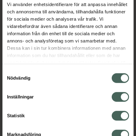
Dermatologiskt testad. Anpassad för torr hud.
Vi använder enhetsidentifierare för att anpassa innehållet
Förpackningen innehåller 20 vaxremsor och 2
och annonserna till användarna, tillhandahålla funktioner
Perfect Finish våtservetter.
för sociala medier och analysera vår trafik. Vi
vidarebefordrar även sådana identifierare och annan
Jämförpris
5,95 kr
/
st
information från din enhet till de sociala medier och
EAN:
05701092115768
annons- och analysföretag som vi samarbetar med.
Dessa kan i sin tur kombinera informationen med annan
Kategorier:
information som du har tillhandahållit eller som de har
Hudvård
Hårborttagning med vax
samlat in när du har använt deras tjänster. Samtycke till
Rakning och hårborttagning
cookies är frivilligt och du kan när som helst ändra eller
Samtyckesval
återkalla ditt samtycke via webbplatsens
Nödvändig
cookieinställningar. Ett återkallat samtycke påverkar inte
Omdömen
Visa
lagligheten av behandling som skett innan återkallelsen.
Inställningar
Innehåll
Visa
Statistik
Instruktioner
Visa
Marknadsföring