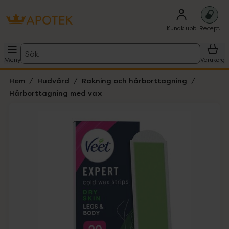
Kundklubb
Recept
Sök
Meny
Varukorg
Hem
Hudvård
Rakning och hårborttagning
Hårborttagning med vax
Hoppa över Lista
Lista: . Innehåller 1 objekt.