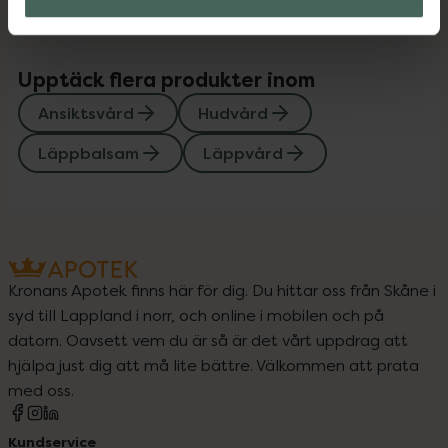
Upptäck flera produkter inom
Ansiktsvård
Hudvård
Läppbalsam
Läppvård
Kronans Apotek finns här för dig. Du hittar oss från Skåne i
syd till Lappland i norr, och online i mobilen och på
datorn. Oavsett vem du är så är det vårt uppdrag att
hjälpa just dig att må lite bättre. Välkommen att prata
med oss.
Kundservice