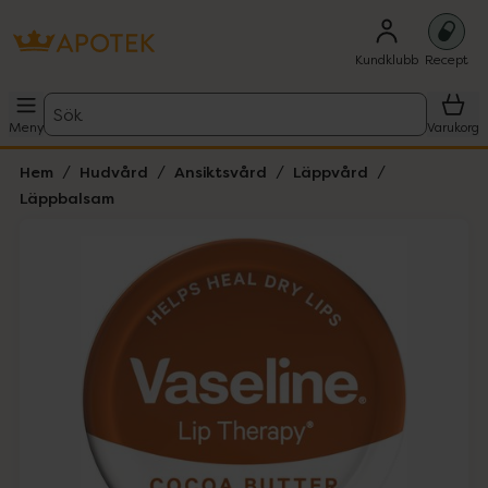
Kundklubb
Recept
Sök
Meny
Varukorg
Hem
Hudvård
Ansiktsvård
Läppvård
Läppbalsam
Hoppa över Lista
Lista: . Innehåller 1 objekt.