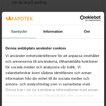
när du är på språng.
Vaseline för läppar – tillverkad med den
ursprungliga mirakel-jellyn. Med sin klassiska
formula är Vaseline Lip Therapy en
Samtycke
Information
Om
läppbalsam du kan lita på, som ger långvarig
lindring mot torrhet. Denna dagliga
nödvändighet för friskare läppar är gjord med
Denna webbplats använder cookies
ren Vaseline Jelly – precis som alla Vaseline-
Vi använder enhetsidentifierare för att anpassa innehållet
läpprodukter. Vaseline Jelly är den
och annonserna till användarna, tillhandahålla funktioner
ursprungliga mirakel-jellyn som har hjälpt till
för sociala medier och analysera vår trafik. Vi
att läka torr hud sedan 1870, och nu får du
vidarebefordrar även sådana identifierare och annan
alla dess fördelar i en läppbalsam som är
information från din enhet till de sociala medier och
speciellt utformad för läpparna. Läpparnas
annons- och analysföretag som vi samarbetar med.
yttersta skyddslager är tunnare än resten av
Dessa kan i sin tur kombinera informationen med annan
kroppen, så de behöver en läppbalsam som
information som du har tillhandahållit eller som de har
ger långvarig fukt.
samlat in när du har använt deras tjänster. Samtycke till