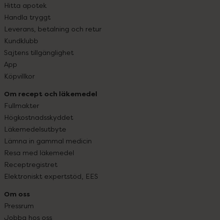
Hitta apotek
Handla tryggt
Leverans, betalning och retur
Kundklubb
Sajtens tillgänglighet
App
Köpvillkor
Om recept och läkemedel
Fullmakter
Högkostnadsskyddet
Läkemedelsutbyte
Lämna in gammal medicin
Resa med läkemedel
Receptregistret
Elektroniskt expertstöd, EES
Om oss
Pressrum
Jobba hos oss