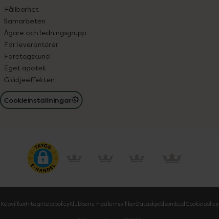
Hållbarhet
Samarbeten
Ägare och ledningsgrupp
För leverantörer
Företagskund
Eget apotek
Glädjeeffekten
Cookieinställningar
Köpvillkor
Integritetspolicy
Klubbens medlemsvillkor
Dataskyddsombud
Cookiepolicy