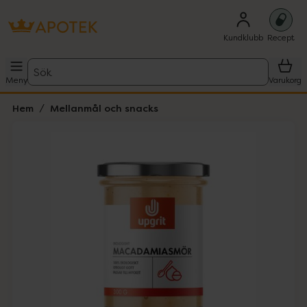
Kundklubb
Recept
Sök
Meny
Varukorg
Hem
Mellanmål och snacks
Hoppa över Lista
Lista: . Innehåller 1 objekt.