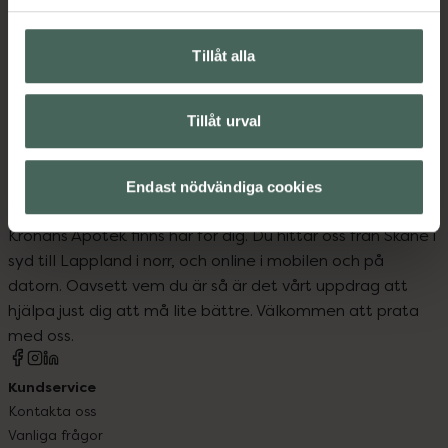
Upptäck flera produkter inom
Tillåt alla
Kost och hälsa
Mellanmål och snacks
Tillåt urval
Endast nödvändiga cookies
Kronans Apotek finns här för dig. Du hittar oss från Skåne i
syd till Lappland i norr, och online i mobilen och på
datorn. Oavsett vem du är så är det vårt uppdrag att
hjälpa just dig att må lite bättre. Välkommen att prata
med oss.
Kundservice
Kontakta oss
Vanliga frågor