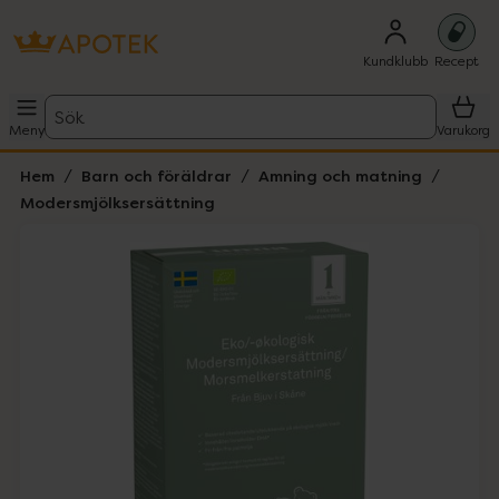
Kundklubb
Recept
Sök
Meny
Varukorg
Hem
Barn och föräldrar
Amning och matning
Modersmjölksersättning
Hoppa över Lista
Lista: . Innehåller 1 objekt.