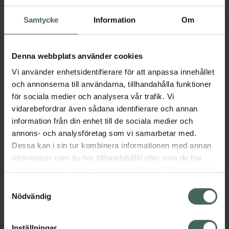
Samtycke
Information
Om
EU-ekologiskt livsmedel
SE-EKO-01
Denna webbplats använder cookies
Unna Ekologisk Modersmjölksersättning steg 1
Vi använder enhetsidentifierare för att anpassa innehållet
ges som ersättning för eller tillägg till
och annonserna till användarna, tillhandahålla funktioner
bröstmjölk från första levnadsveckan efter
för sociala medier och analysera vår trafik. Vi
rekommendation av BVC eller barnläkare.
vidarebefordrar även sådana identifierare och annan
Unna steg 1 är en modersmjölksersättning
information från din enhet till de sociala medier och
baserad på ekologisk mjölk som tillagas enligt
annons- och analysföretag som vi samarbetar med.
anvisning på förpackningen och täcker
Dessa kan i sin tur kombinera informationen med annan
näringsbehovet för ditt spädbarn upp till 6
information som du har tillhandahållit eller som de har
månader. BVC eller barnläkare ska alltid
samlat in när du har använt deras tjänster. Samtycke till
rådfrågas innan användning av
cookies är frivilligt och du kan när som helst ändra eller
modersmjölksersättning. För ditt barns hälsa
Samtyckesval
återkalla ditt samtycke via webbplatsens
Nödvändig
är det viktigt att noggrant följa tillrednings-
cookieinställningar. Ett återkallat samtycke påverkar inte
och förvaringsanvisningarna på förpackningen.
lagligheten av behandling som skett innan återkallelsen.
Jämförpris
0,38 kr
/
g
Inställningar