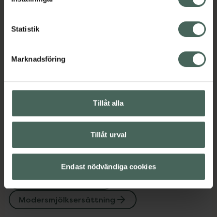
EAN:
07350148180007
Statistik
Kategorier:
Amning och matning
Barn och föräldrar
Modersmjölksersättning
Marknadsföring
Innehåll
Visa
Tillåt alla
Tillåt urval
Upptäck flera produkter inom
Amning och matning
Endast nödvändiga cookies
Barn och föräldrar
Modersmjölksersättning