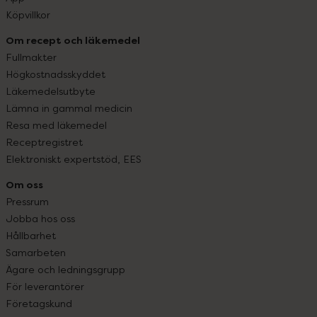
Köpvillkor
Om recept och läkemedel
Fullmakter
Högkostnadsskyddet
Läkemedelsutbyte
Lämna in gammal medicin
Resa med läkemedel
Receptregistret
Elektroniskt expertstöd, EES
Om oss
Pressrum
Jobba hos oss
Hållbarhet
Samarbeten
Ägare och ledningsgrupp
För leverantörer
Företagskund