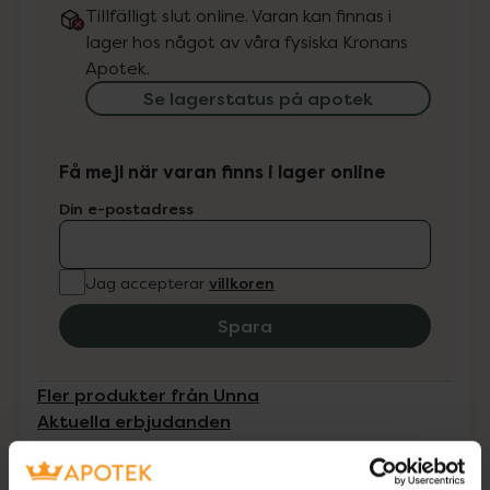
Tillfälligt slut online. Varan kan finnas i
lager hos något av våra fysiska Kronans
Apotek.
Se lagerstatus på apotek
Få mejl när varan finns i lager online
Din e-postadress
villkoren
Jag accepterar
Spara
Fler produkter från Unna
Aktuella erbjudanden
Beskrivning
Dölj