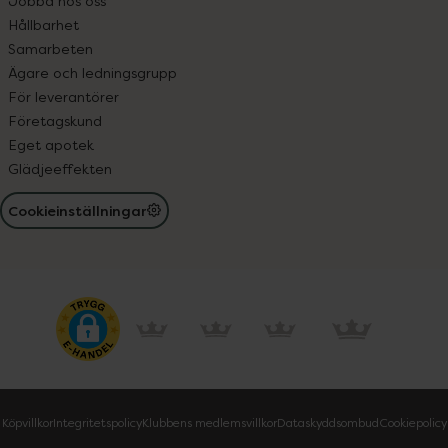
Jobba hos oss
Hållbarhet
Samarbeten
Ägare och ledningsgrupp
För leverantörer
Företagskund
Eget apotek
Glädjeeffekten
Cookieinställningar
Köpvillkor
Integritetspolicy
Klubbens medlemsvillkor
Dataskyddsombud
Cookiepolicy