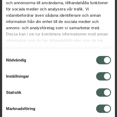
sätt att gå från syntetisk hudvård till 100 %
och annonserna till användarna, tillhandahålla funktioner
naturlig. Stamcells extrakt från svensk
för sociala medier och analysera vår trafik. Vi
mjölktistel boostar din hud med antioxidanter.
vidarebefordrar även sådana identifierare och annan
Detta ansiktsserum återfuktar och ger näring
information från din enhet till de sociala medier och
åt din hud samt ger den en prebiotisk boost
annons- och analysföretag som vi samarbetar med.
som jämnar ut hudtonen.
Dessa kan i sin tur kombinera informationen med annan
information som du har tillhandahållit eller som de har
EAN:
07350102051022
samlat in när du har använt deras tjänster. Samtycke till
Kategorier:
cookies är frivilligt och du kan när som helst ändra eller
Samtyckesval
återkalla ditt samtycke via webbplatsens
Nödvändig
Ansiktsserum
Ansiktsvård
Hudvård
cookieinställningar. Ett återkallat samtycke påverkar inte
lagligheten av behandling som skett innan återkallelsen.
Inställningar
Innehåll
Visa
Statistik
Instruktioner
Visa
Marknadsföring