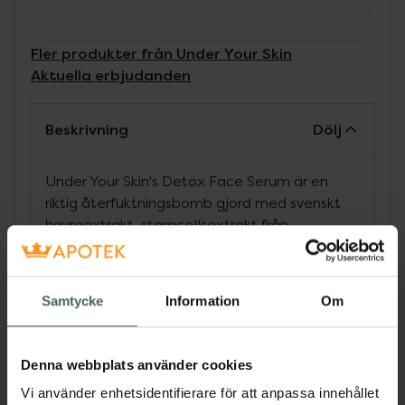
Fler produkter från Under Your Skin
Aktuella erbjudanden
Beskrivning
Dölj
Under Your Skin's Detox Face Serum är en
riktig återfuktningsbomb gjord med svenskt
havreextrakt, stamcellsextrakt från
mjölktistel och glycoin. Detta serum ökar
återfuktningen, elasticiteten och jämnar ut
hudtonen. Serumet har även en lugnande
Samtycke
Information
Om
effekt med prebiotiskt stöd.
Denna webbplats använder cookies
Detox Face Serum fungerar (tillsammans
med Detox Face Cream) som ett naturligt
Vi använder enhetsidentifierare för att anpassa innehållet