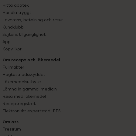
Hitta apotek
Handla tryggt
Leverans, betalning och retur
Kundklubb
Sajtens tillgänglighet
App
Köpvillkor
Om recept och läkemedel
Fullmakter
Högkostnadsskyddet
Läkemedelsutbyte
Lämna in gammal medicin
Resa med läkemedel
Receptregistret
Elektroniskt expertstöd, EES
Om oss
Pressrum