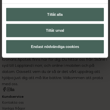
Upptäck flera produkter inom
Tillåt alla
Ansiktsserum
Ansiktsvård
Hudvård
Tillåt urval
Endast nödvändiga cookies
Kronans Apotek finns här för dig. Du hittar oss från Skåne i
syd till Lappland i norr, och online i mobilen och på
datorn. Oavsett vem du är så är det vårt uppdrag att
hjälpa just dig att må lite bättre. Välkommen att prata
med oss.
Kundservice
Kontakta oss
Vanliga frågor