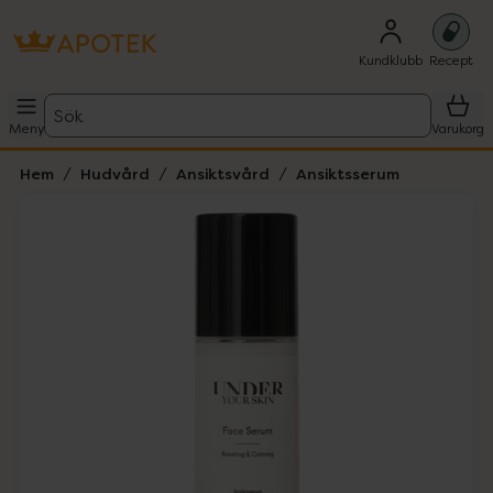
Kundklubb
Recept
Sök
Meny
Varukorg
Hem
Hudvård
Ansiktsvård
Ansiktsserum
Hoppa över Lista
Lista: . Innehåller 1 objekt.