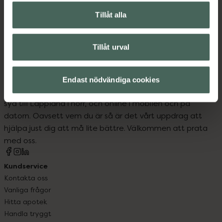
Vitaminer och mineraler
Tillåt alla
Vitaminer och mineraler
Tillåt urval
Endast nödvändiga cookies
Kronans Apotek finns här för dig. Du hittar oss från Skåne i
syd till Lappland i norr, och online i mobilen och på
datorn. Oavsett vem du är så är det vårt uppdrag att
hjälpa just dig att må lite bättre. Välkommen att prata
med oss.
Kundservice
Kontakta oss
Vanliga frågor
Hitta apotek
Handla tryggt