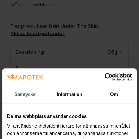
Finns i webblager
Fler produkter från Under The Skin
Aktuella erbjudanden
Beskrivning
Dölj
Kosttillskott. Rekommenderad
daglig dos bör inte överskridas.
Kosttillskott bör inte ersätta en
Samtycke
Information
Om
varierad kost och en hälsosam
livsstil. Förvaras utom räckhåll för
små barn.
Denna webbplats använder cookies
Under the skin Bright Glutathione + Vitamin C
Vi använder enhetsidentifierare för att anpassa innehållet
EAN:
07350150760020
och annonserna till användarna, tillhandahålla funktioner