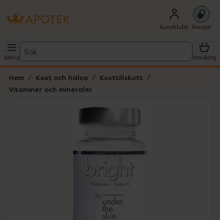
Kundklubb
Recept
Sök
Meny
Varukorg
Hem
Kost och hälsa
Kosttillskott
Vitaminer och mineraler
Hoppa över Lista
Lista: . Innehåller 1 objekt.