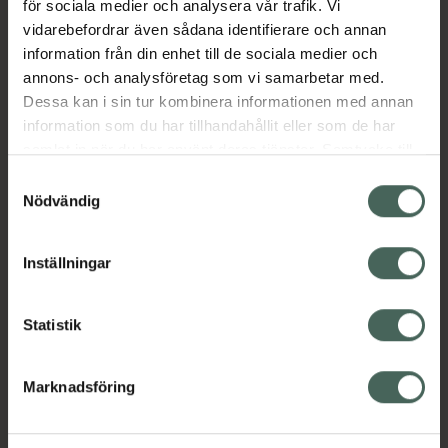
för sociala medier och analysera vår trafik. Vi
Kategorier:
vidarebefordrar även sådana identifierare och annan
Kost och hälsa
Kosttillskott
Kosttillskott
information från din enhet till de sociala medier och
Vitaminer och mineraler
annons- och analysföretag som vi samarbetar med.
Vitaminer och mineraler
Dessa kan i sin tur kombinera informationen med annan
information som du har tillhandahållit eller som de har
samlat in när du har använt deras tjänster. Samtycke till
Innehåll
Visa
cookies är frivilligt och du kan när som helst ändra eller
Samtyckesval
återkalla ditt samtycke via webbplatsens
Nödvändig
cookieinställningar. Ett återkallat samtycke påverkar inte
Instruktioner
Visa
lagligheten av behandling som skett innan återkallelsen.
Inställningar
Statistik
Upptäck flera produkter inom
Kost och hälsa
Kosttillskott
Marknadsföring
Kosttillskott