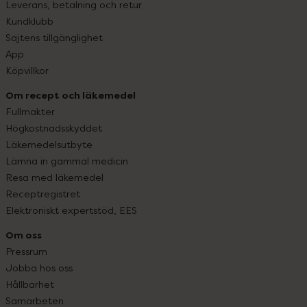
Leverans, betalning och retur
Kundklubb
Sajtens tillgänglighet
App
Köpvillkor
Om recept och läkemedel
Fullmakter
Högkostnadsskyddet
Läkemedelsutbyte
Lämna in gammal medicin
Resa med läkemedel
Receptregistret
Elektroniskt expertstöd, EES
Om oss
Pressrum
Jobba hos oss
Hållbarhet
Samarbeten