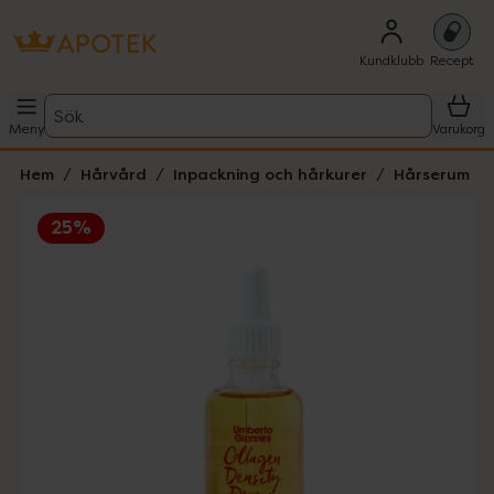
Kundklubb
Recept
Sök
Meny
Varukorg
Hem
Hårvård
Inpackning och hårkurer
Hårserum
25%
Hoppa över Lista
Lista: . Innehåller 4 objekt.