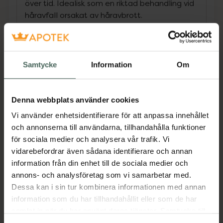
över tid. Idealisk som en riktad behandling vid
håravfall orsakat av håravbrott.
Formulan arbetar i hårbotten för att stödja en
sundare tillväxtmiljö och förbättra hårets
Samtycke
Information
Om
struktur från roten. Phytocollagen hjälper till
att stärka hårrötterna och förbättra hårets
diameter, vilket ger ett tätare och fylligare
Denna webbplats använder cookies
intryck. Veteprotein stärker hårfibern, medan
Vi använder enhetsidentifierare för att anpassa innehållet
koffein och kaffefröextrakt bidrar till att
och annonserna till användarna, tillhandahålla funktioner
stimulera och vitalisera hårbotten. Ett
för sociala medier och analysera vår trafik. Vi
komplex av 11 aminosyror stödjer elasticitet
vidarebefordrar även sådana identifierare och annan
och styrka, medan pumpakärnextrakt tillför
information från din enhet till de sociala medier och
näring och bidrar till sundare hårväxt.
annons- och analysföretag som vi samarbetar med.
Resultatet är starkare, mer spänstigt och
Dessa kan i sin tur kombinera informationen med annan
fylligare hår med förbättrad struktur och
information som du har tillhandahållit eller som de har
glans – utan att tynga ner. Den lätta
samlat in när du har använt deras tjänster. Samtycke till
konsistensen absorberas snabbt och gör
cookies är frivilligt och du kan när som helst ändra eller