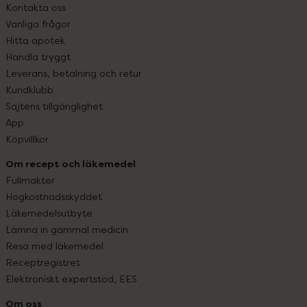
Kontakta oss
Vanliga frågor
Hitta apotek
Handla tryggt
Leverans, betalning och retur
Kundklubb
Sajtens tillgänglighet
App
Köpvillkor
Om recept och läkemedel
Fullmakter
Högkostnadsskyddet
Läkemedelsutbyte
Lämna in gammal medicin
Resa med läkemedel
Receptregistret
Elektroniskt expertstöd, EES
Om oss