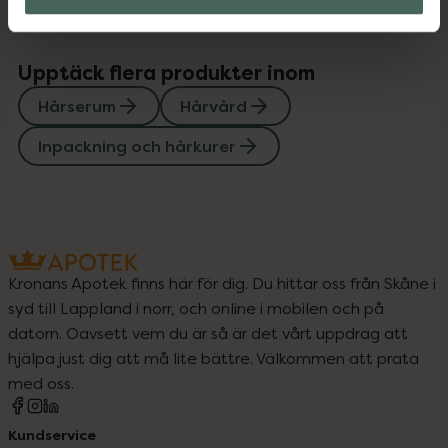
Upptäck flera produkter inom
Hårserum
Hårvård
Inpackning och hårkurer
Kronans Apotek finns här för dig. Du hittar oss från Skåne i
syd till Lappland i norr, och online i mobilen och på
datorn. Oavsett vem du är så är det vårt uppdrag att
hjälpa just dig att må lite bättre. Välkommen att prata
med oss.
Kundservice