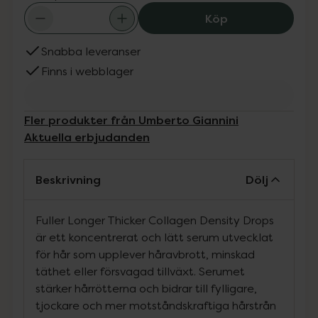
Umberto Giannin
Köp
Snabba leveranser
Finns i webblager
Fler produkter från Umberto Giannini
Aktuella erbjudanden
Beskrivning
Dölj
Fuller Longer Thicker Collagen Density Drops
är ett koncentrerat och lätt serum utvecklat
för hår som upplever håravbrott, minskad
täthet eller försvagad tillväxt. Serumet
stärker hårrötterna och bidrar till fylligare,
tjockare och mer motståndskraftiga hårstrån