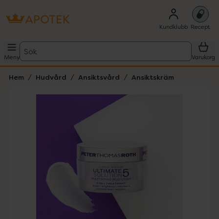
Kundklubb
Recept
Sök
Meny
Varukorg
Hem
Hudvård
Ansiktsvård
Ansiktskräm
Hoppa över Lista
Lista: . Innehåller 1 objekt.