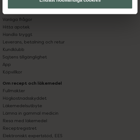
Kundservice
Kontakta oss
Vanliga frågor
Hitta apotek
Handla tryggt
Leverans, betalning och retur
Kundklubb
Sajtens tillgänglighet
App
Köpvillkor
Om recept och läkemedel
Fullmakter
Högkostnadsskyddet
Läkemedelsutbyte
Lämna in gammal medicin
Resa med läkemedel
Receptregistret
Elektroniskt expertstöd, EES