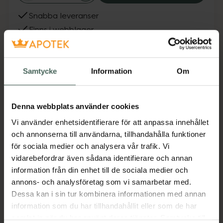
Snabba leveranser
Finns i webblager
Fler produkter från Peter Thomas Roth
Samtycke
Information
Om
Aktuella erbjudanden
Beskrivning
Dölj
Denna webbplats använder cookies
Vi använder enhetsidentifierare för att anpassa innehållet
Jämförpris
17,90 kr
/
ml
och annonserna till användarna, tillhandahålla funktioner
för sociala medier och analysera vår trafik. Vi
EAN:
00670367018347
vidarebefordrar även sådana identifierare och annan
Kategorier:
information från din enhet till de sociala medier och
annons- och analysföretag som vi samarbetar med.
Ansiktskräm
Ansiktsvård
Hudvård
Dessa kan i sin tur kombinera informationen med annan
information som du har tillhandahållit eller som de har
Omdömen
Visa
samlat in när du har använt deras tjänster. Samtycke till