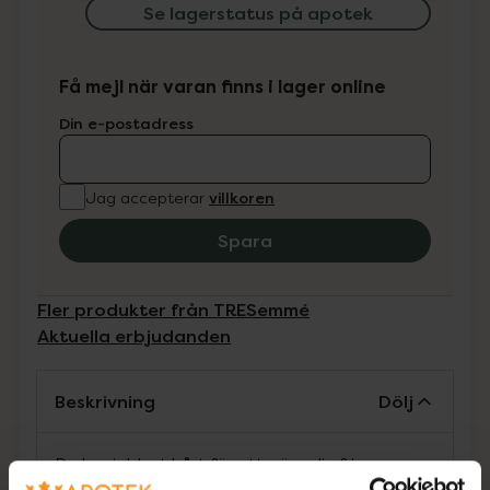
Se lagerstatus på apotek
Få mejl när varan finns i lager online
Din e-postadress
villkoren
Jag accepterar
Spara
Fler produkter från TRESemmé
Aktuella erbjudanden
Beskrivning
Dölj
Du har jobbat hårt för att göra din frisyr