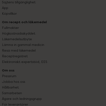
Sajtens tillgänglighet
App
Köpvillkor
Om recept och läkemedel
Fullmakter
Högkostnadsskyddet
Läkemedelsutbyte
Lämna in gammal medicin
Resa med läkemedel
Receptregistret
Elektroniskt expertstöd, EES
Om oss
Pressrum
Jobba hos oss
Hållbarhet
Samarbeten
Ägare och ledningsgrupp
För leverantörer