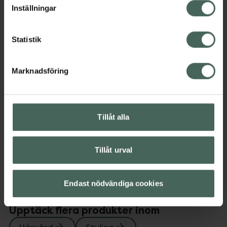
Jämförpris
228,13 kr
/
l
Inställningar
EAN:
08710447299104
Kategorier:
Statistik
Hårvård
Styling
Marknadsföring
Omdömen
Visa
Tillåt alla
Innehåll
Visa
Tillåt urval
Instruktioner
Visa
Endast nödvändiga cookies
Upptäck flera produkter inom