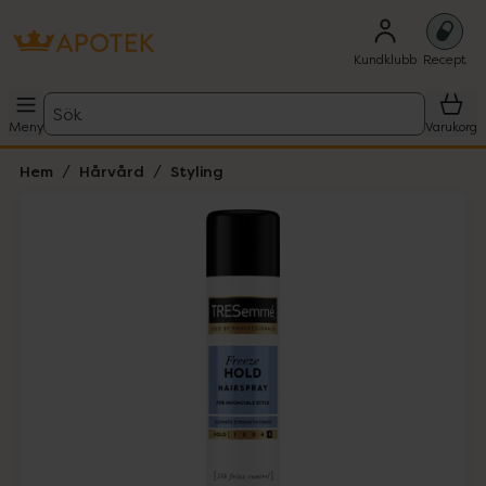
Kundklubb
Recept
Sök
Meny
Varukorg
Hem
Hårvård
Styling
Hoppa över Lista
Lista: . Innehåller 1 objekt.