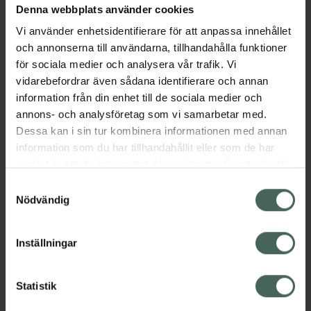
Denna webbplats använder cookies
mot fria radikaler och arbetar för att generera
en frisk hud
Vi använder enhetsidentifierare för att anpassa innehållet
och annonserna till användarna, tillhandahålla funktioner
- olja från apelsin som lugnar torr och irriterad
för sociala medier och analysera vår trafik. Vi
hud samtidigt som den stöder
vidarebefordrar även sådana identifierare och annan
kollagenbildningen och hjälper till att reparera
information från din enhet till de sociala medier och
skadad hud
annons- och analysföretag som vi samarbetar med.
- nattljusolja som arbetar för att öka
Dessa kan i sin tur kombinera informationen med annan
elasticiteten i huden, bekämpa rynkor och för
information som du har tillhandahållit eller som de har
att hjälpa huden att läka samt
samlat in när du har använt deras tjänster. Samtycke till
macadamiafröolja som stödjer friska celler
cookies är frivilligt och du kan när som helst ändra eller
Samtyckesval
och hjälper till att reducera försämrad hud.
återkalla ditt samtycke via webbplatsens
Nödvändig
cookieinställningar. Ett återkallat samtycke påverkar inte
Jämförpris
0,47 kr
/
g
lagligheten av behandling som skett innan återkallelsen.
EAN:
00075371002984
Inställningar
Kategorier:
Statistik
Hudvård
Kroppsvård
Peeling och skrubb