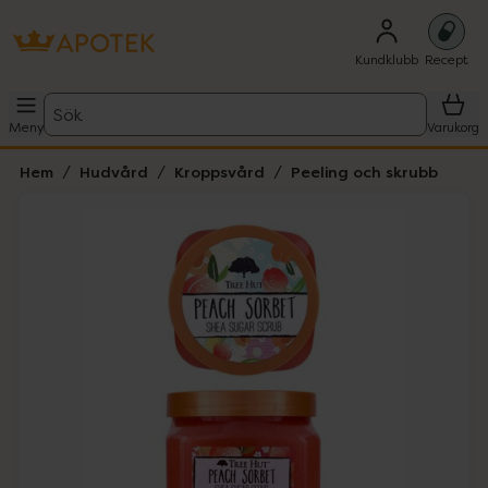
Kundklubb
Recept
Sök
Meny
Varukorg
Hem
Hudvård
Kroppsvård
Peeling och skrubb
Hoppa över Lista
Lista: . Innehåller 1 objekt.