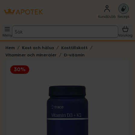
Kundklubb
Recept
Sök
Meny
Varukorg
Hem
Kost och hälsa
Kosttillskott
Vitaminer och mineraler
D-vitamin
30%
Hoppa över Lista
Lista: . Innehåller 1 objekt.