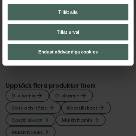
Multivitamin
Vitaminer och mineraler
Vitaminer och mineraler
Tillåt alla
Innehåll
Visa
Tillåt urval
Instruktioner
Visa
Endast nödvändiga cookies
Upptäck flera produkter inom
D-vitamin
D-vitamin
Kost och hälsa
Kosttillskott
Kosttillskott
Multivitamin
Multivitamin