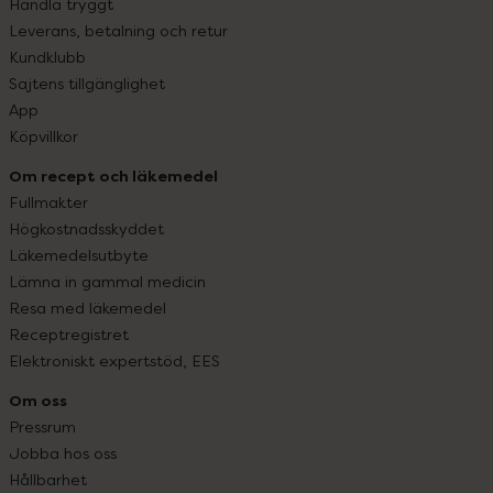
Handla tryggt
Leverans, betalning och retur
Kundklubb
Sajtens tillgänglighet
App
Köpvillkor
Om recept och läkemedel
Fullmakter
Högkostnadsskyddet
Läkemedelsutbyte
Lämna in gammal medicin
Resa med läkemedel
Receptregistret
Elektroniskt expertstöd, EES
Om oss
Pressrum
Jobba hos oss
Hållbarhet