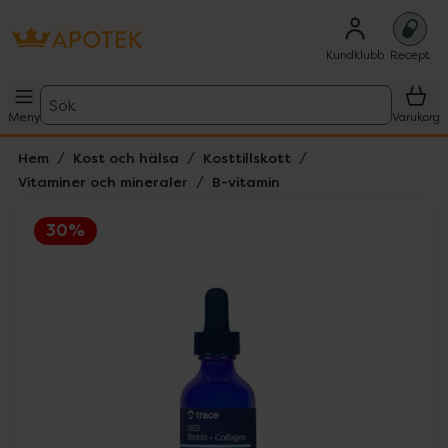
Kundklubb
Recept
Sök
Meny
Varukorg
Hem
Kost och hälsa
Kosttillskott
Vitaminer och mineraler
B-vitamin
30%
Hoppa över Lista
Lista: . Innehåller 1 objekt.