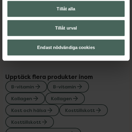
Vitaminer och mineraler
Tillåt alla
Innehåll
Visa
Tillåt urval
Instruktioner
Visa
Endast nödvändiga cookies
Upptäck flera produkter inom
B-vitamin
B-vitamin
Kollagen
Kollagen
Kost och hälsa
Kosttillskott
Kosttillskott