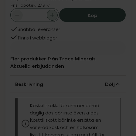
Pris i apotek:
279 kr
Trace Minerals I
Köp
Snabba leveranser
Finns i webblager
Fler produkter från Trace Minerals
Aktuella erbjudanden
Beskrivning
Dölj
Kosttillskott. Rekommenderad
daglig dos bör inte överskridas.
Kosttillskott bör inte ersätta en
varierad kost och en hälsosam
livsstil. Förvaras utom räckhåll för