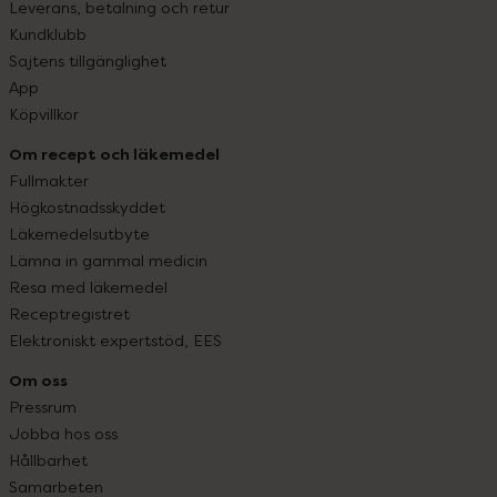
Leverans, betalning och retur
Kundklubb
Sajtens tillgänglighet
App
Köpvillkor
Om recept och läkemedel
Fullmakter
Högkostnadsskyddet
Läkemedelsutbyte
Lämna in gammal medicin
Resa med läkemedel
Receptregistret
Elektroniskt expertstöd, EES
Om oss
Pressrum
Jobba hos oss
Hållbarhet
Samarbeten