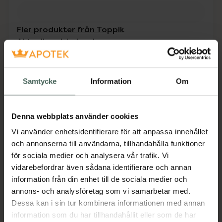
Fler produkter från Toppik
Aktuella erbjudanden
Beskrivning
Dölj
Samtycke
Information
Om
Förenklar appliceringen av Toppik hårfibrer
(passar till storlekarna 12g och 27,5g) och
Denna webbplats använder cookies
sänker förbrukningen med upptill 30%.
Vi använder enhetsidentifierare för att anpassa innehållet
Jämförpris
219 kr
/
st
och annonserna till användarna, tillhandahålla funktioner
för sociala medier och analysera vår trafik. Vi
EAN:
00667820200272
vidarebefordrar även sådana identifierare och annan
Kategorier:
information från din enhet till de sociala medier och
Hårvård
annons- och analysföretag som vi samarbetar med.
Dessa kan i sin tur kombinera informationen med annan
information som du har tillhandahållit eller som de har