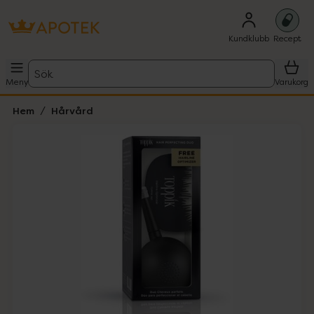
Kundklubb
Recept
Sök
Meny
Varukorg
Hem
Hårvård
Hoppa över Lista
Lista: . Innehåller 1 objekt.