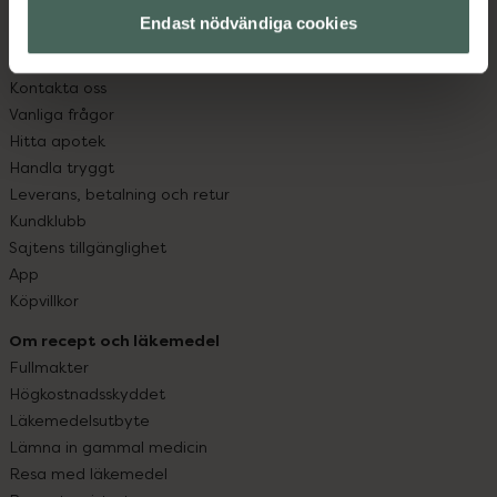
med oss.
Endast nödvändiga cookies
Kundservice
Kontakta oss
Vanliga frågor
Hitta apotek
Handla tryggt
Leverans, betalning och retur
Kundklubb
Sajtens tillgänglighet
App
Köpvillkor
Om recept och läkemedel
Fullmakter
Högkostnadsskyddet
Läkemedelsutbyte
Lämna in gammal medicin
Resa med läkemedel