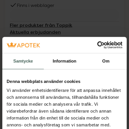
Finns i webblager
Fler produkter från Toppik
Aktuella erbjudanden
Beskrivning
Dölj
Samtycke
Information
Om
Världens mest sålda hårfiber som snabbt och
enkelt döljer håravfall samt får tunt hår att se
tjockare ut. Finns i 9 naturtrogna nyanser.
Denna webbplats använder cookies
Jämförpris
27,42 kr
/
g
Vi använder enhetsidentifierare för att anpassa innehållet
och annonserna till användarna, tillhandahålla funktioner
EAN:
00667820011045
för sociala medier och analysera vår trafik. Vi
Kategorier:
vidarebefordrar även sådana identifierare och annan
Håravfall
Hårfärg
Hårvård
information från din enhet till de sociala medier och
annons- och analysföretag som vi samarbetar med.