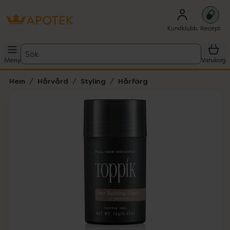
Kundklubb
Recept
Sök
Meny
Varukorg
Hem
Hårvård
Styling
Hårfärg
Hoppa över Lista
Lista: . Innehåller 1 objekt.