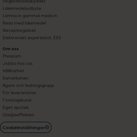
Högkostnadsskyddet
Läkemedelsutbyte
Lämna in gammal medicin
Resa med läkemedel
Receptregistret
Elektroniskt expertstöd, EES
Om oss
Pressrum
Jobba hos oss
Hållbarhet
Samarbeten
Ägare och ledningsgrupp
För leverantörer
Företagskund
Eget apotek
Glädjeeffekten
Cookieinställningar