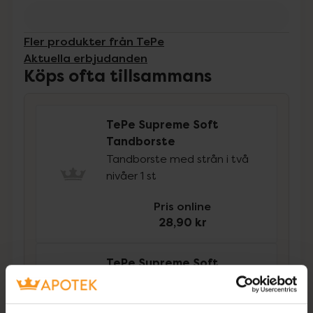
Fler produkter från TePe
Aktuella erbjudanden
Köps ofta tillsammans
TePe Supreme Soft
Tandborste
Tandborste med strån i två
nivåer 1 st
Pris online
28,90 kr
TePe Supreme Soft
Tandborstar
Tandborstar med strån i två