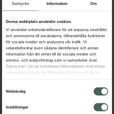
nivåer 3 st
Samtycke
Information
Om
Pris online
75 kr
Denna webbplats använder cookies
Köp båda för
:
103,90 kr
Vi använder enhetsidentifierare för att anpassa innehållet
och annonserna till användarna, tillhandahålla funktioner
Köp båda
för sociala medier och analysera vår trafik. Vi
vidarebefordrar även sådana identifierare och annan
information från din enhet till de sociala medier och
Beskrivning
Dölj
annons- och analysföretag som vi samarbetar med.
Dessa kan i sin tur kombinera informationen med annan
information som du har tillhandahållit eller som de har
Levereras i slumpvalda färger
samlat in när du har använt deras tjänster. Samtycke till
TePe Supreme™är en innovativ tandborste
cookies är frivilligt och du kan när som helst ändra eller
Samtyckesval
med mjuka strån i två nivåer. Nu i klimatsmart,
återkalla ditt samtycke via webbplatsens
Nödvändig
hållbart material. 80% lägre CO2
cookieinställningar. Ett återkallat samtycke påverkar inte
utsläpp.Utformningen ger en mer effektiv
lagligheten av behandling som skett innan återkallelsen.
rengöring längre in mellan tänderna och längs
Inställningar
med tandköttet. Greppvänligt skaft och