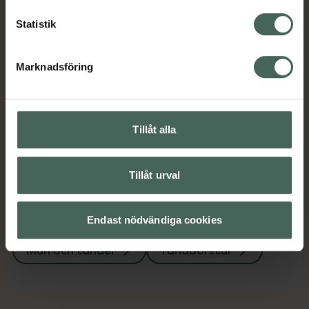
mindre borsthuvud som passar bra till vuxna.
Statistik
Jämförpris
37,90 kr
/
st
EAN:
07317400026169
Marknadsföring
Kategorier:
Mun och tänder
Tandborstar
Tillåt alla
Instruktioner
Visa
Tillåt urval
Endast nödvändiga cookies
Upptäck flera produkter inom
Mun och tänder
Tandborstar