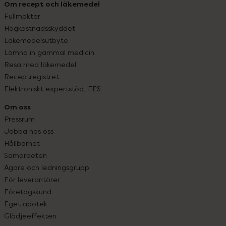
Om recept och läkemedel
Fullmakter
Högkostnadsskyddet
Läkemedelsutbyte
Lämna in gammal medicin
Resa med läkemedel
Receptregistret
Elektroniskt expertstöd, EES
Om oss
Pressrum
Jobba hos oss
Hållbarhet
Samarbeten
Ägare och ledningsgrupp
För leverantörer
Företagskund
Eget apotek
Glädjeeffekten