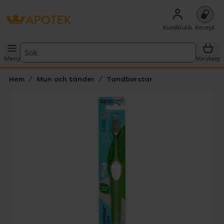
Kundklubb
Recept
Sök
Meny
Varukorg
Hem
Mun och tänder
Tandborstar
Hoppa över Lista
Lista: . Innehåller 4 objekt.