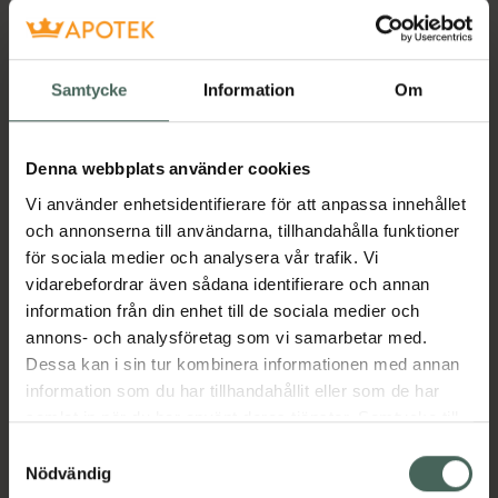
Materialet i Strong är något fastare än i de
Samtycke
Information
Om
andra AIR-TECH-versionerna och passar
perfekt för dig som vill ta njutningen till nästa
nivå. Vattenbaserat glidmedel av god kvalitet
Denna webbplats använder cookies
rekommenderas till denna produkt.Glidmedel
Vi använder enhetsidentifierare för att anpassa innehållet
Hole Lotion Real 20 ml ingår.
och annonserna till användarna, tillhandahålla funktioner
för sociala medier och analysera vår trafik. Vi
PRODUKTDATA: Storlek: 69 x 69 x 155 mm
vidarebefordrar även sådana identifierare och annan
information från din enhet till de sociala medier och
Innermått längd: ca 150 mm
annons- och analysföretag som vi samarbetar med.
Innermått vidd: ca 45 mm
Dessa kan i sin tur kombinera informationen med annan
information som du har tillhandahållit eller som de har
Vikt: 245 gram
samlat in när du har använt deras tjänster. Samtycke till
EAN:
04560220554555
cookies är frivilligt och du kan när som helst ändra eller
Samtyckesval
återkalla ditt samtycke via webbplatsens
Kategorier:
Nödvändig
cookieinställningar. Ett återkallat samtycke påverkar inte