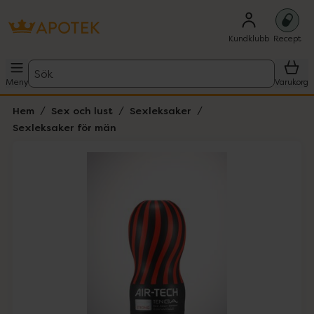
Kundklubb
Recept
Sök
Meny
Varukorg
Hem
Sex och lust
Sexleksaker
Sexleksaker för män
Hoppa över Lista
Lista: . Innehåller 3 objekt.