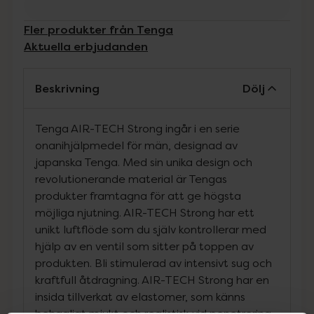
Fler produkter från Tenga
Aktuella erbjudanden
Beskrivning
Dölj
Tenga AIR-TECH Strong ingår i en serie
onanihjälpmedel för män, designad av
japanska Tenga. Med sin unika design och
revolutionerande material är Tengas
produkter framtagna för att ge högsta
möjliga njutning. AIR-TECH Strong har ett
unikt luftflöde som du själv kontrollerar med
hjälp av en ventil som sitter på toppen av
produkten. Bli stimulerad av intensivt sug och
kraftfull åtdragning. AIR-TECH Strong har en
insida tillverkat av elastomer, som känns
behagligt mjukt och realistisk vid penetrering.