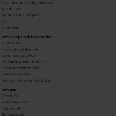
Leverans, betalning och retur
Kundklubb
Sajtens tillgänglighet
App
Köpvillkor
Om recept och läkemedel
Fullmakter
Högkostnadsskyddet
Läkemedelsutbyte
Lämna in gammal medicin
Resa med läkemedel
Receptregistret
Elektroniskt expertstöd, EES
Om oss
Pressrum
Jobba hos oss
Hållbarhet
Samarbeten