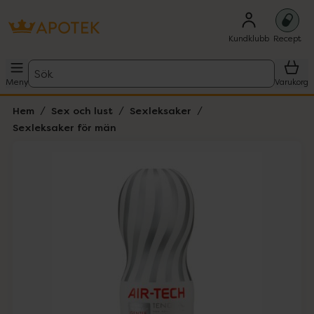
Kundklubb
Recept
Sök
Meny
Varukorg
Hem
Sex och lust
Sexleksaker
Sexleksaker för män
Hoppa över Lista
Lista: . Innehåller 4 objekt.