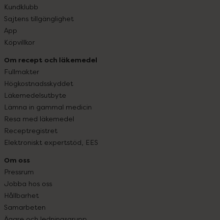
Kundklubb
Sajtens tillgänglighet
App
Köpvillkor
Om recept och läkemedel
Fullmakter
Högkostnadsskyddet
Läkemedelsutbyte
Lämna in gammal medicin
Resa med läkemedel
Receptregistret
Elektroniskt expertstöd, EES
Om oss
Pressrum
Jobba hos oss
Hållbarhet
Samarbeten
Ägare och ledningsgrupp