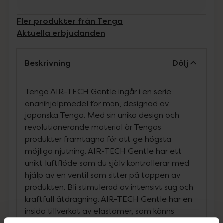
Fler produkter från Tenga
Aktuella erbjudanden
Beskrivning
Dölj
Tenga AIR-TECH Gentle ingår i en serie
onanihjälpmedel för män, designad av
japanska Tenga. Med sin unika design och
revolutionerande material är Tengas
produkter framtagna för att ge högsta
möjliga njutning. AIR-TECH Gentle har ett
unikt luftflöde som du själv kontrollerar med
hjälp av en ventil som sitter på toppen av
produkten. Bli stimulerad av intensivt sug och
kraftfull åtdragning. AIR-TECH Gentle har en
insida tillverkat av elastomer, som känns
behagligt mjukt och realistisk vid