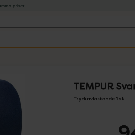
amma priser
TEMPUR Sva
Tryckavlastande 1 st
9