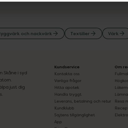
Ryggvärk och nackvärk
Textilier
Värk
Kundservice
Om re
ån Skåne i syd
Kontakta oss
Fullma
atorn.
Vanliga frågor
Högkos
lpa just dig
Hitta apotek
Läkem
s.
Handla tryggt
Lämna 
Leverans, betalning och retur
Resa 
Kundklubb
Recept
Sajtens tillgänglighet
Elektr
App