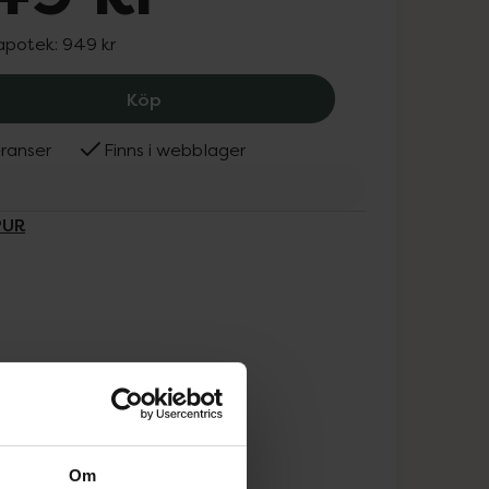
 apotek:
949 kr
TEMPUR Svankkudde, 949 kr.
Köp
ranser
Finns i webblager
PUR
Om