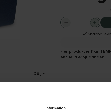
I
Snabba leve
Fler produkter från TEM
Aktuella erbjudanden
Dölj
efter ryggraden och ger
 formen och de
sar dig som vill ha stöd
a, på jobbet eller kanske
Information
atomiska utformningen, de