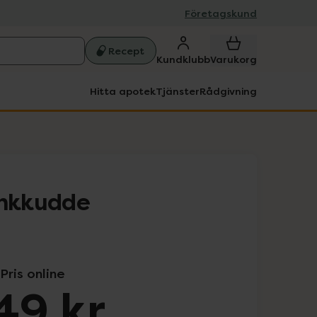
Företagskund
Recept
Kundklubb
Varukorg
Hitta apotek
Tjänster
Rådgivning
nkkudde
Pris online
49 kr