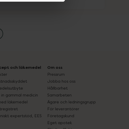
cept och läkemedel
Om oss
kter
Pressrum
tnadsskyddet
Jobba hos oss
edelsutbyte
Hållbarhet
in gammal medicin
Samarbeten
med läkemedel
Ägare och ledningsgrupp
registret
För leverantörer
oniskt expertstöd, EES
Företagskund
Eget apotek