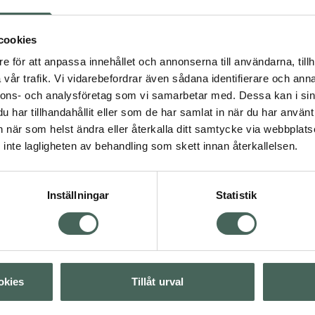
kavlastande egenskaperna
ns krökning. Svankkudden
cookies
Sittdyna. Överdrag:
e för att anpassa innehållet och annonserna till användarna, tillh
estående av 75%
vår trafik. Vi vidarebefordrar även sådana identifierare och anna
rdraget går att ta av
nnons- och analysföretag som vi samarbetar med. Dessa kan i sin
udden går ej att tvätta,
har tillhandahållit eller som de har samlat in när du har använt 
36 x 36 x 7 cm.
an när som helst ändra eller återkalla ditt samtycke via webbplats
inte lagligheten av behandling som skett innan återkallelsen.
Inställningar
Statistik
 nackvärk
Textilier
Värk
Visa
okies
Tillåt urval