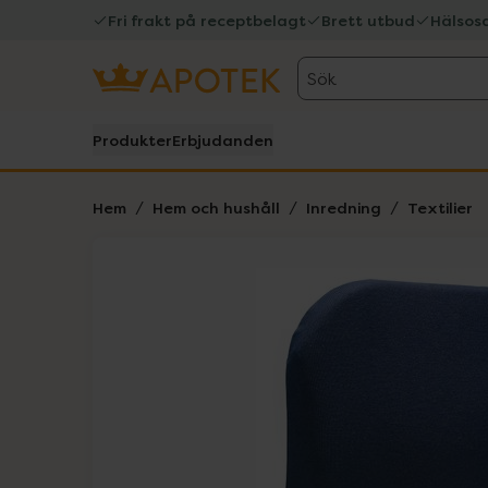
Fri frakt på receptbelagt
Brett utbud
Hälsos
Sök
Produkter
Erbjudanden
Hem
Hem och hushåll
Inredning
Textilier
Hoppa över Lista
Lista: . Innehåller 3 objekt.