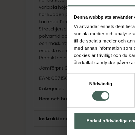
variabla höjdinställningarna och de tryc
har kudden perfekt passform för ryggrade
Denna webbplats använder 
kan med fördel kombineras med TEMPUR® 
Vi använder enhetsidentifierar
Stretchjerseyöverdrag av hög kvalitet b
sociala medier och analysera 
polyamid och 25% bomull. Skötselråd: Öve
till de sociala medier och a
och maskintvätta i 60 grader. Obs! Svankk
med annan information som du 
endast överdraget. Färg: Mörkblå. Storlek 
cookies är frivilligt och du k
Produkten är tillverkad i Danmark.
återkallat samtycke påverkar 
Jämförpris
949 kr
/
st
Samtyckesval
EAN:
05715632016194
Nödvändig
Kategorier:
Hem och hushåll
Inredning
Ryggvärk och
Instruktioner
Endast nödvändiga co