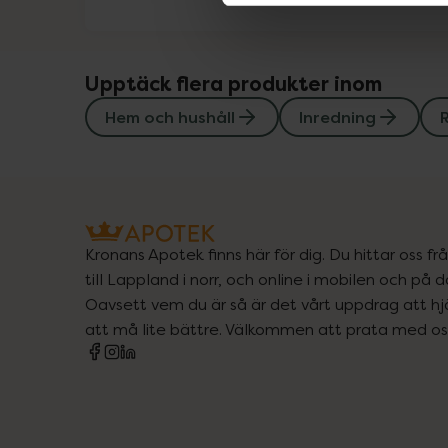
Upptäck flera produkter inom
Hem och hushåll
Inredning
Kronans Apotek finns här för dig. Du hittar oss fr
till Lappland i norr, och online i mobilen och på d
Oavsett vem du är så är det vårt uppdrag att hjä
att må lite bättre. Välkommen att prata med os