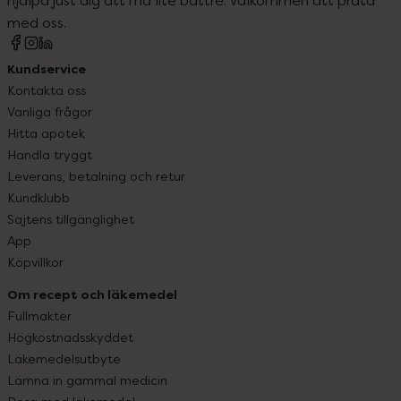
hjälpa just dig att må lite bättre. Välkommen att prata
med oss.
Kundservice
Kontakta oss
Vanliga frågor
Hitta apotek
Handla tryggt
Leverans, betalning och retur
Kundklubb
Sajtens tillgänglighet
App
Köpvillkor
Om recept och läkemedel
Fullmakter
Högkostnadsskyddet
Läkemedelsutbyte
Lämna in gammal medicin