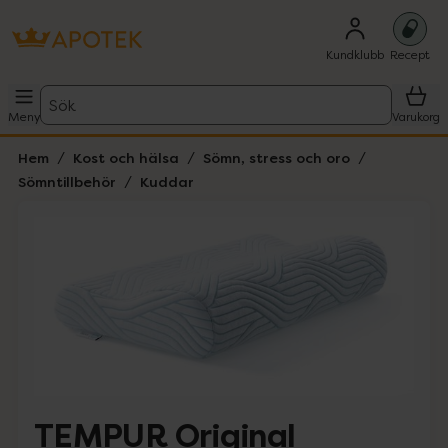
Kundklubb
Recept
Sök
Meny
Varukorg
Hem
Kost och hälsa
Sömn, stress och oro
Sömntillbehör
Kuddar
Hoppa över Lista
Lista: . Innehåller 5 objekt.
TEMPUR Original