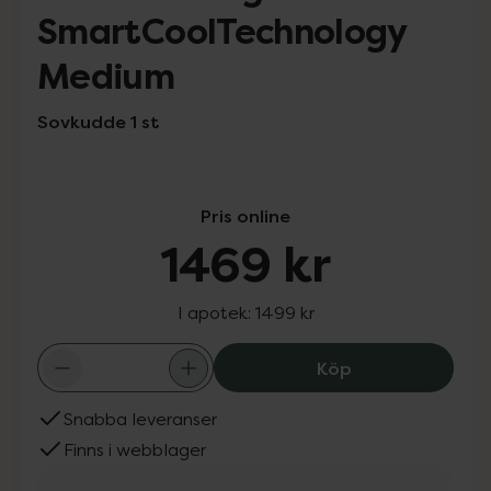
SmartCoolTechnology
Medium
Sovkudde 1 st
Pris online
1469 kr
I apotek:
1499 kr
TEMPUR Origina
Köp
Snabba leveranser
Finns i webblager