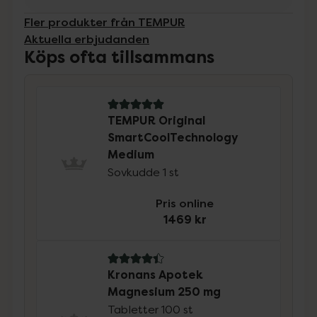
Fler produkter från TEMPUR
Aktuella erbjudanden
Köps ofta tillsammans
5 av 5 i omdöme
TEMPUR Original
SmartCoolTechnology
Medium
Sovkudde 1 st
Pris online
1469 kr
4.4 av 5 i omdöme
Kronans Apotek
Magnesium 250 mg
Tabletter 100 st