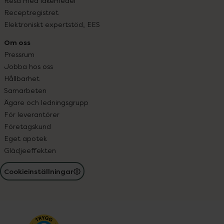
Resa med läkemedel
Receptregistret
Elektroniskt expertstöd, EES
Om oss
Pressrum
Jobba hos oss
Hållbarhet
Samarbeten
Ägare och ledningsgrupp
För leverantörer
Företagskund
Eget apotek
Glädjeeffekten
Cookieinställningar