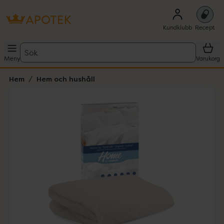
Kundklubb
Recept
Sök
Meny
Varukorg
Hem
Hem och hushåll
Hoppa över Lista
Lista: . Innehåller 3 objekt.