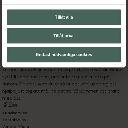
Tillåt alla
Upptäck flera produkter inom
Hem och hushåll
Tillåt urval
Endast nödvändiga cookies
Kronans Apotek finns här för dig. Du hittar oss från Skåne i
syd till Lappland i norr, och online i mobilen och på
datorn. Oavsett vem du är så är det vårt uppdrag att
hjälpa just dig att må lite bättre. Välkommen att prata
med oss.
Kundservice
Kontakta oss
Vanliga frågor