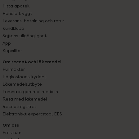
Hitta apotek
Handla tryggt
Leverans, betalning och retur
Kundklubb
Sajtens tillgänglighet
App
Köpvillkor
Om recept och läkemedel
Fullmakter
Högkostnadsskyddet
Läkemedelsutbyte
Lämna in gammal medicin
Resa med läkemedel
Receptregistret
Elektroniskt expertstöd, EES
Om oss
Pressrum