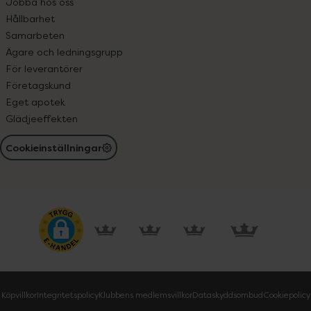
Jobba hos oss
Hållbarhet
Samarbeten
Ägare och ledningsgrupp
För leverantörer
Företagskund
Eget apotek
Glädjeeffekten
Cookieinställningar
Köpvillkor
Integritetspolicy
Klubbens medlemsvillkor
Dataskyddsombud
Cookiepolicy