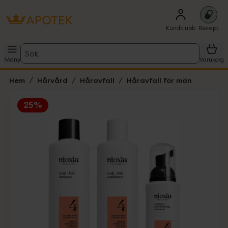
Kundklubb
Recept
Sök
Meny
Varukorg
Hem
Hårvård
Håravfall
Håravfall för män
25%
Hoppa över Lista
Lista: . Innehåller 1 objekt.