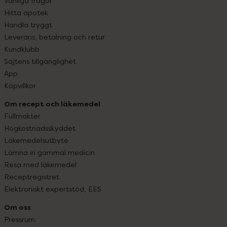
Vanliga frågor
Hitta apotek
Handla tryggt
Leverans, betalning och retur
Kundklubb
Sajtens tillgänglighet
App
Köpvillkor
Om recept och läkemedel
Fullmakter
Högkostnadsskyddet
Läkemedelsutbyte
Lämna in gammal medicin
Resa med läkemedel
Receptregistret
Elektroniskt expertstöd, EES
Om oss
Pressrum