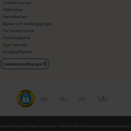
Jobba hos oss
Hållbarhet
Samarbeten
Ägare och ledningsgrupp
För leverantörer
Företagskund
Eget apotek
Glädjeeffekten
Cookieinställningar
Köpvillkor
Integritetspolicy
Klubbens medlemsvillkor
Dataskyddsombud
Cookiepolicy