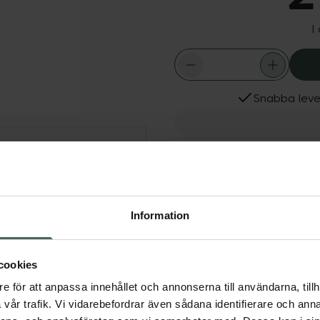
I
Snabba leve
Dölj
Fler produkter från Syst
Aktuella erbjudanden
lla hårtyper. Innehåller
Information
cookies
e för att anpassa innehållet och annonserna till användarna, tillh
sk hårvård
vår trafik. Vi vidarebefordrar även sådana identifierare och anna