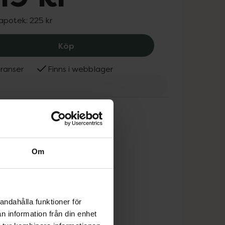
 apotek:
225 kr
System 4 Oil Cure, 219 kr.
Köp
ranser
Finns i webblager
em 4
Om
andahålla funktioner för
n information från din enhet