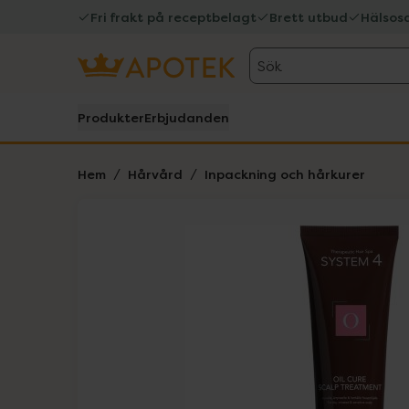
Fri frakt på receptbelagt
Brett utbud
Hälsos
Sök
Produkter
Erbjudanden
Hem
Hårvård
Inpackning och hårkurer
Hoppa över Lista
Lista: . Innehåller 1 objekt.