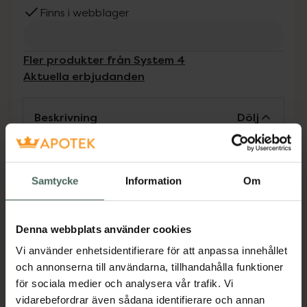
Finns i webblager
Fler produkter från System 4
Aktuella erbjudanden
Beskrivning
Dölj
Schampo för alla hårtyper som upprätthåller
en frisk hårbotten i naturlig balans. Innehåller
Samtycke
Information
Om
salicylsyra och är veganskt.
Jämförpris
1,06 kr
/
ml
Denna webbplats använder cookies
EAN:
06417150024437
Vi använder enhetsidentifierare för att anpassa innehållet
Kategorier:
och annonserna till användarna, tillhandahålla funktioner
Hårvård
Schampo
Vegansk hårvård
för sociala medier och analysera vår trafik. Vi
Veganska produkter
vidarebefordrar även sådana identifierare och annan