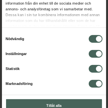
information från din enhet till de sociala medier och
annons- och analysföretag som vi samarbetar med.
Omdömen
Visa
Dessa kan i sin tur kombinera informationen med annan
information som du har tillhandahållit eller som de har
samlat in när du har använt deras tjänster. Samtycke till
Innehåll
Visa
cookies är frivilligt och du kan när som helst ändra eller
Samtyckesval
återkalla ditt samtycke via webbplatsens
Nödvändig
cookieinställningar. Ett återkallat samtycke påverkar inte
Instruktioner
Visa
lagligheten av behandling som skett innan återkallelsen.
Inställningar
Statistik
Upptäck flera produkter inom
Hårvård
Schampo
Marknadsföring
Vegansk hårvård
Veganska produkter
Tillåt alla