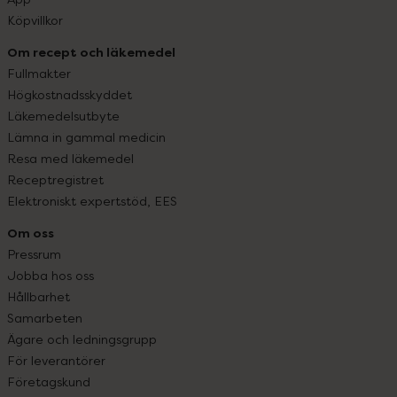
Köpvillkor
Om recept och läkemedel
Fullmakter
Högkostnadsskyddet
Läkemedelsutbyte
Lämna in gammal medicin
Resa med läkemedel
Receptregistret
Elektroniskt expertstöd, EES
Om oss
Pressrum
Jobba hos oss
Hållbarhet
Samarbeten
Ägare och ledningsgrupp
För leverantörer
Företagskund