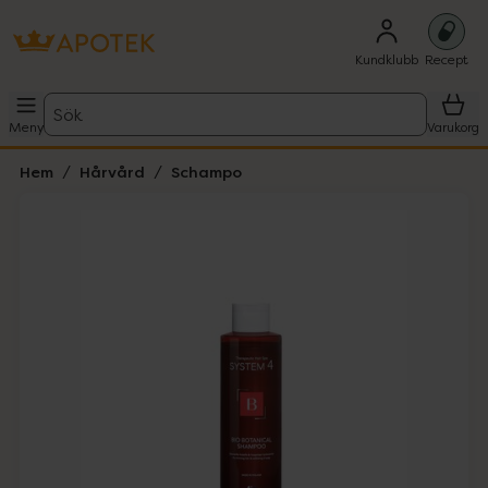
Kundklubb
Recept
Sök
Meny
Varukorg
Hem
Hårvård
Schampo
Hoppa över Lista
Lista: . Innehåller 1 objekt.