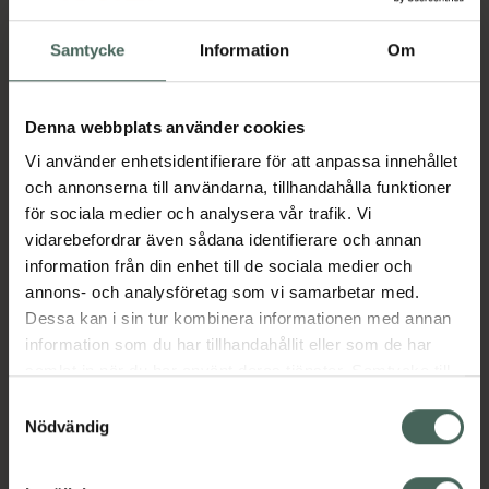
Beskrivning
Dölj
Samtycke
Information
Om
Medicinteknisk produkt.
Tillverkaren garanterar genom
Denna webbplats använder cookies
CE-märkning att produkten är
säker att använda och uppfyller
Vi använder enhetsidentifierare för att anpassa innehållet
gällande krav.
och annonserna till användarna, tillhandahålla funktioner
för sociala medier och analysera vår trafik. Vi
Sterilt snabbförband 100% vattentät. Går att
vidarebefordrar även sådana identifierare och annan
duscha och bada Mjukt, Skonsamt mot
information från din enhet till de sociala medier och
känslig hud. Latexfri. Högabsorberande
annons- och analysföretag som vi samarbetar med.
kompress som inte fastnar i såret.
Dessa kan i sin tur kombinera informationen med annan
Polyurethane (PU film) materialet är
information som du har tillhandahållit eller som de har
vattenburet membran som skyddar mot fukt,
samlat in när du har använt deras tjänster. Samtycke till
smuts och bakterier och det låter huden
cookies är frivilligt och du kan när som helst ändra eller
Samtyckesval
andas. Lätt att applicera. Används för sår,
återkalla ditt samtycke via webbplatsens
Nödvändig
skärsår, skrapsår, brännsår och operationssår.
cookieinställningar. Ett återkallat samtycke påverkar inte
Jämförpris
10,98 kr
/
st
lagligheten av behandling som skett innan återkallelsen.