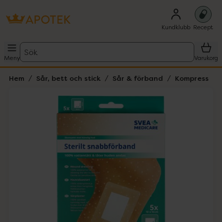
Kundklubb
Recept
Sök
Meny
Varukorg
Hem
Sår, bett och stick
Sår & förband
Kompress
Hoppa över Lista
Lista: . Innehåller 1 objekt.