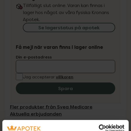
Tillfälligt slut online. Varan kan finnas i
lager hos något av våra fysiska Kronans
Apotek.
Se lagerstatus på apotek
Få mejl när varan finns i lager online
Din e-postadress
villkoren
Jag accepterar
Spara
Fler produkter från Svea Medicare
Aktuella erbjudanden