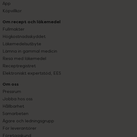
App
Köpvillkor
Om recept och läkemedel
Fullmakter
Högkostnadsskyddet
Läkemedelsutbyte
Lämna in gammal medicin
Resa med läkemedel
Receptregistret
Elektroniskt expertstöd, EES
Om oss
Pressrum
Jobba hos oss
Hållbarhet
Samarbeten
Ägare och ledningsgrupp
För leverantörer
Företagskund