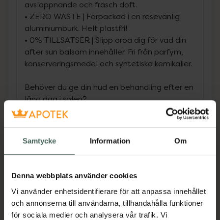
avslappnande och fräsch doft.
• ZERO WASTE | Förpackad i en resevänlig
aluminiumburk. Helt plastfri!
• 0% TILLSATSER | Slipp oroa dig för vad din
after sun balsam innehåller. Fri från parfym,
konserveringsmedel och syntetiska kemikalier.
Behöver du ge din hud en behandling efter en
lång dag i solen?
Detta rika After Sun-balsam är det ultimata
komplementet till din solvårdsrutin!
Minimalistisk formula med bara fem
Samtycke
Information
Om
ingredienser som alla är 100 % ekologiska och
veganska. Krämen ger din hud djupgående
återfuktning och lugnar samtidigt
Denna webbplats använder cookies
smärtsamma känslor och rodnad. Exklusiv
Vi använder enhetsidentifierare för att anpassa innehållet
tamanuolja ger smärtlindring medan
och annonserna till användarna, tillhandahålla funktioner
jojobaolja kickstartar hudens naturliga
för sociala medier och analysera vår trafik. Vi
reparationsprocess. Kommer med en naturlig