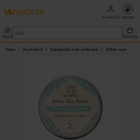
Kundklubb
Recept
Sök
Meny
Varukorg
Hem
Hudvård
Solskydd och solkräm
After sun
Hoppa över Lista
Lista: . Innehåller 5 objekt.