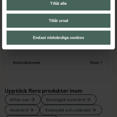
EAN:
07350097210091
Tillåt alla
Kategorier:
After sun
Ekologisk hudvård
Hudvård
Tillåt urval
Solskydd och solkräm
Vegansk hudvård
Endast nödvändiga cookies
Innehåll
Visa
Instruktioner
Visa
Upptäck flera produkter inom
After sun
Ekologisk hudvård
Hudvård
Solskydd och solkräm