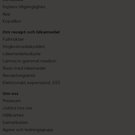
Sajtens tillgänglighet
App
Köpvillkor
Om recept och läkemedel
Fullmakter
Högkostnadsskyddet
Läkemedelsutbyte
Lämna in gammal medicin
Resa med läkemedel
Receptregistret
Elektroniskt expertstöd, EES
Om oss
Pressrum
Jobba hos oss
Hållbarhet
Samarbeten
Ägare och ledningsgrupp