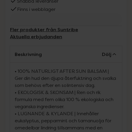
Snabba leveranser
Finns i webblager
Fler produkter från Suntribe
Aktuella erbjudanden
Beskrivning
Dölj
• 100% NATURLIGT AFTER SUN BALSAM |
Ger din hud den djupa återfuktning och svalka
som behövs efter en solintensiv dag.
• EKOLOGISK & SKONSAM | Ren och rik
formula med fem olika 100 % ekologiska och
veganska ingredienser.
• LUGNANDE & KYLANDE | Innehåller
eukalyptus, pepparmint och tamanuolja för
omedelbar lindring tillsammans med en