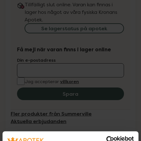
Tillfälligt slut online. Varan kan finnas i
lager hos något av våra fysiska Kronans
Apotek.
Se lagerstatus på apotek
Få mejl när varan finns i lager online
Din e-postadress
villkoren
Jag accepterar
Spara
Fler produkter från Summerville
Aktuella erbjudanden
Beskrivning
Dölj