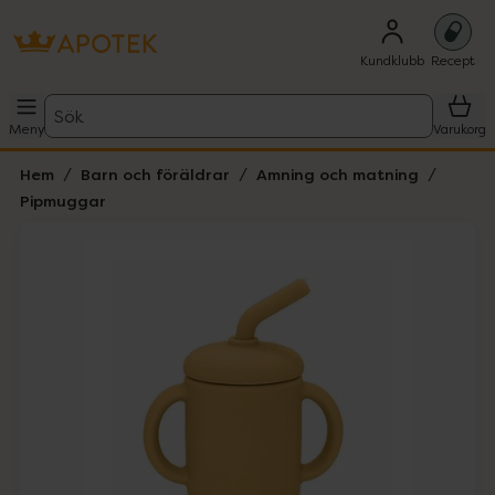
Kundklubb
Recept
Sök
Meny
Varukorg
Hem
Barn och föräldrar
Amning och matning
Pipmuggar
Hoppa över Lista
Lista: . Innehåller 1 objekt.