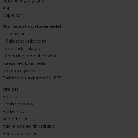
Sajtens tillgänglighet
App
Köpvillkor
Om recept och läkemedel
Fullmakter
Högkostnadsskyddet
Läkemedelsutbyte
Lämna in gammal medicin
Resa med läkemedel
Receptregistret
Elektroniskt expertstöd, EES
Om oss
Pressrum
Jobba hos oss
Hållbarhet
Samarbeten
Ägare och ledningsgrupp
För leverantörer