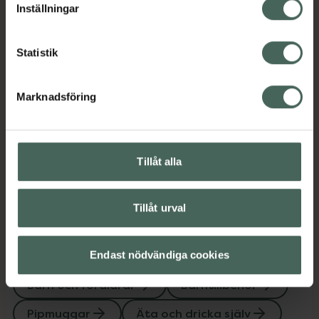
Jämförpris
179 kr
/
st
Inställningar
EAN:
07350060995468
Kategorier:
Statistik
Amning och matning
Barn och föräldrar
Barntillbehör
Pipmuggar
Marknadsföring
Äta och dricka själv
Innehåll
Visa
Tillåt alla
Tillåt urval
Upptäck flera produkter inom
Endast nödvändiga cookies
Amning och matning
Barn och föräldrar
Barntillbehör
Pipmuggar
Äta och dricka själv