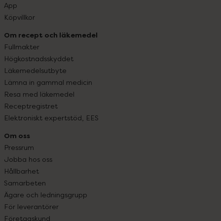
App
Köpvillkor
Om recept och läkemedel
Fullmakter
Högkostnadsskyddet
Läkemedelsutbyte
Lämna in gammal medicin
Resa med läkemedel
Receptregistret
Elektroniskt expertstöd, EES
Om oss
Pressrum
Jobba hos oss
Hållbarhet
Samarbeten
Ägare och ledningsgrupp
För leverantörer
Företagskund