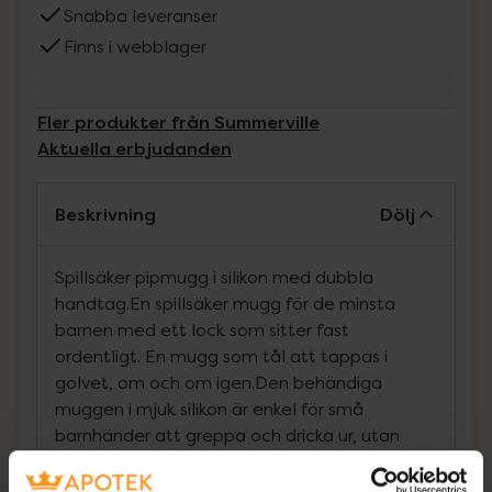
Snabba leveranser
Finns i webblager
Fler produkter från Summerville
Aktuella erbjudanden
Beskrivning
Dölj
Spillsäker pipmugg i silikon med dubbla
handtag.En spillsäker mugg för de minsta
barnen med ett lock som sitter fast
ordentligt. En mugg som tål att tappas i
golvet, om och om igen.Den behändiga
muggen i mjuk silikon är enkel för små
barnhänder att greppa och dricka ur, utan
spill.När det spillsäkra locket inte behövs
längre kan muggen användas utan lock och