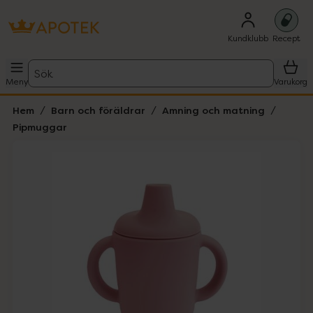
Kundklubb
Recept
Sök
Meny
Varukorg
Hem
Barn och föräldrar
Amning och matning
Pipmuggar
Hoppa över Lista
Lista: . Innehåller 2 objekt.