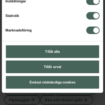
Inställningar
Amning och matning
Barn och föräldrar
Barntillbehör
Pipmuggar
Äta och dricka själv
Statistik
Marknadsföring
Omdömen
Visa
Innehåll
Visa
Tillåt alla
Tillåt urval
Upptäck flera produkter inom
Amning och matning
Endast nödvändiga cookies
Barn och föräldrar
Barntillbehör
Pipmuggar
Äta och dricka själv