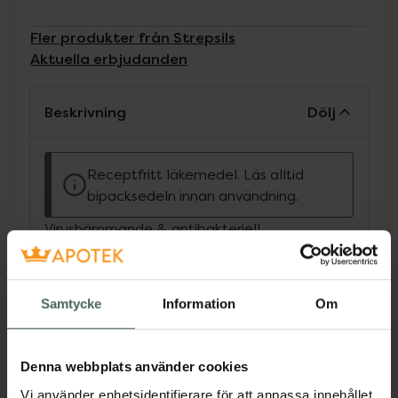
Fler produkter från Strepsils
Aktuella erbjudanden
Beskrivning
Dölj
Receptfritt läkemedel. Läs alltid
bipacksedeln innan användning.
Virushämmande & antibakteriell.
Smärtlindring på 5 min. Används vid infektioner
i munhåla & svalg. Effekt i 2 timmar.Värmande
effekt. Från 6 år.
Samtycke
Information
Om
Jämförpris
3,31 kr
/
st
EAN:
05701092109071
Denna webbplats använder cookies
Kategorier:
Vi använder enhetsidentifierare för att anpassa innehållet