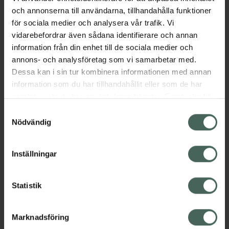
Barn och föräldrar
Förkylning hos barn
och annonserna till användarna, tillhandahålla funktioner
Förkylning och feber
för sociala medier och analysera vår trafik. Vi
Hosta och halsont hos barn
Ont i halsen
vidarebefordrar även sådana identifierare och annan
information från din enhet till de sociala medier och
annons- och analysföretag som vi samarbetar med.
Innehåll
Visa
Dessa kan i sin tur kombinera informationen med annan
information som du har tillhandahållit eller som de har
samlat in när du har använt deras tjänster. Samtycke till
Instruktioner
Visa
cookies är frivilligt och du kan när som helst ändra eller
Samtyckesval
återkalla ditt samtycke via webbplatsens
Nödvändig
cookieinställningar. Ett återkallat samtycke påverkar inte
Bipacksedel från FASS
Visa
lagligheten av behandling som skett innan återkallelsen.
Inställningar
Statistik
Upptäck flera produkter inom
Barn och föräldrar
Marknadsföring