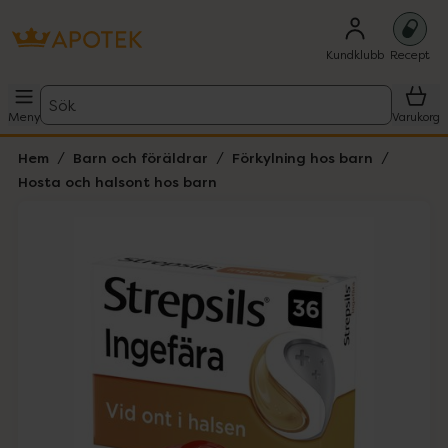
Kundklubb
Recept
Sök
Meny
Varukorg
Hem
Barn och föräldrar
Förkylning hos barn
Hosta och halsont hos barn
Hoppa över Lista
Lista: . Innehåller 1 objekt.