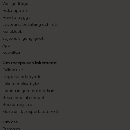
Vanliga frågor
Hitta apotek
Handla tryggt
Leverans, betalning och retur
Kundklubb
Sajtens tillgänglighet
App
Köpvillkor
Om recept och läkemedel
Fullmakter
Högkostnadsskyddet
Läkemedelsutbyte
Lämna in gammal medicin
Resa med läkemedel
Receptregistret
Elektroniskt expertstöd, EES
Om oss
Pressrum