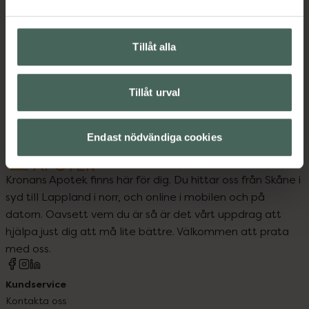
Förkylning hos barn
Förkylning och feber
Tillåt alla
Hosta och halsont hos barn
Ont i halsen
Tillåt urval
Endast nödvändiga cookies
Kronans Apotek finns här för dig. Du hittar oss från Skåne i
syd till Lappland i norr, och online i mobilen och på
datorn. Oavsett vem du är så är det vårt uppdrag att
hjälpa just dig att må lite bättre. Välkommen att prata
med oss.
Kundservice
Kontakta oss