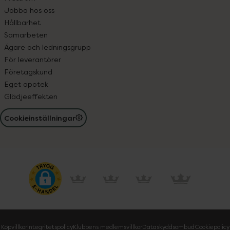
Jobba hos oss
Hållbarhet
Samarbeten
Ägare och ledningsgrupp
För leverantörer
Företagskund
Eget apotek
Glädjeeffekten
Cookieinställningar
Köpvillkor
Integritetspolicy
Klubbens medlemsvillkor
Dataskyddsombud
Cookiepolicy